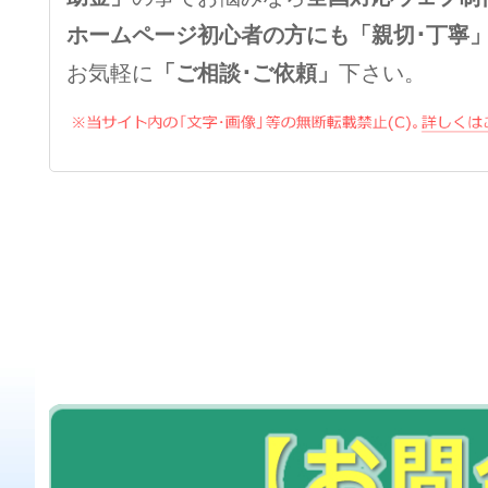
ホームページ初心者の方にも「親切･丁寧
お気軽に
「ご相談･ご依頼」
下さい。