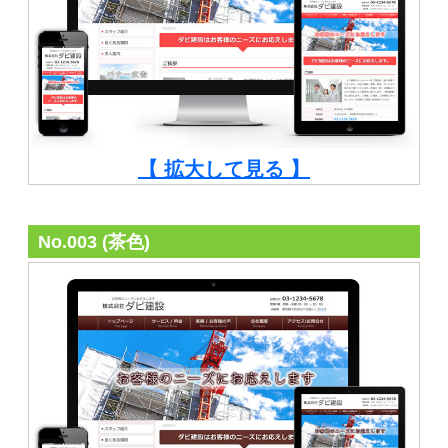
【 拡大して見る 】
No.003 (茶色)