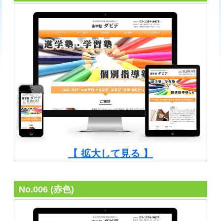
【 拡大して見る 】
No.006 (赤色)