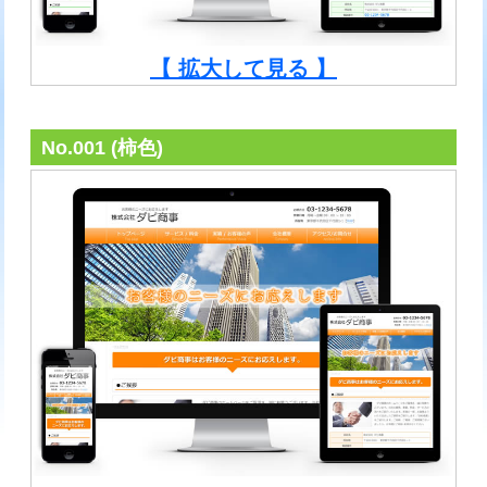
【 拡大して見る 】
No.001 (柿色)