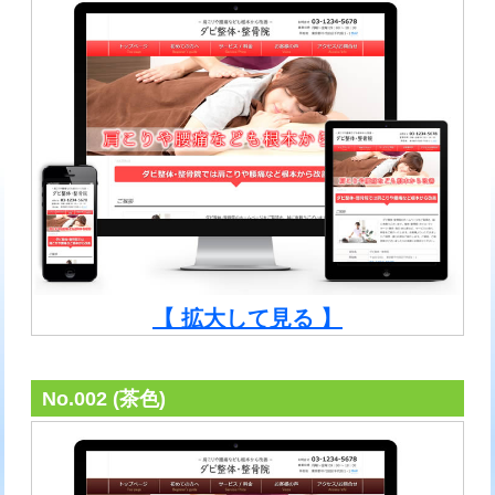
【 拡大して見る 】
No.002 (茶色)