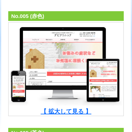
No.005 (赤色)
【 拡大して見る 】