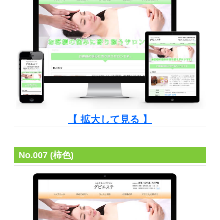
【 拡大して見る 】
No.007 (柿色)