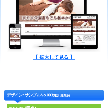
【 拡大して見る 】
デザイン･サンプルNo.003
(建設･建築系)