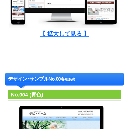
【 拡大して見る 】
デザイン･サンプルNo.004
(介護系)
No.004 (青色)