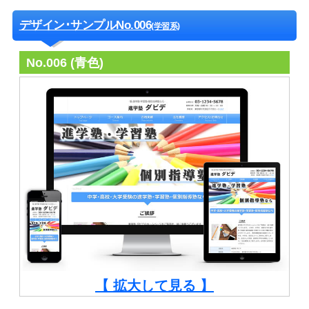
デザイン･サンプルNo.006
(学習系)
No.006 (青色)
【 拡大して見る 】