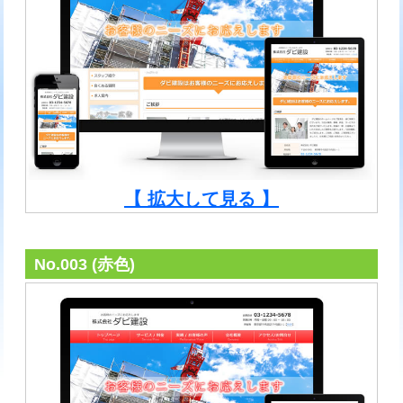
【 拡大して見る 】
No.003 (赤色)