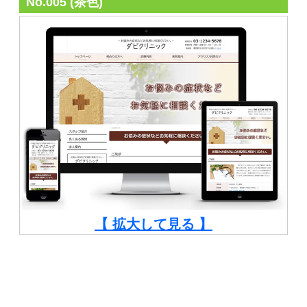
No.005 (茶色)
【 拡大して見る 】