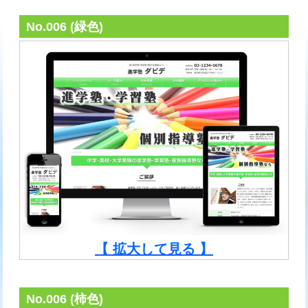
No.006 (緑色)
【 拡大して見る 】
No.006 (柿色)