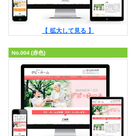
【 拡大して見る 】
No.004 (赤色)