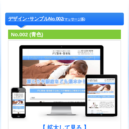
デザイン･サンプルNo.002
(マッサージ系)
No.002 (青色)
【 拡大して見る 】