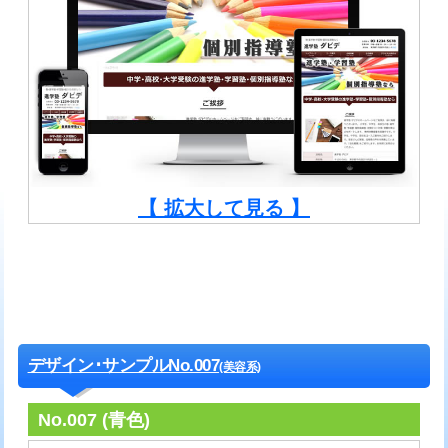
【 拡大して見る 】
デザイン･サンプルNo.007
(美容系)
No.007 (青色)