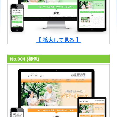
【 拡大して見る 】
No.004 (柿色)