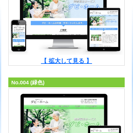
【 拡大して見る 】
No.004 (緑色)