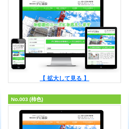
【 拡大して見る 】
No.003 (柿色)