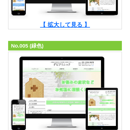
【 拡大して見る 】
No.005 (緑色)