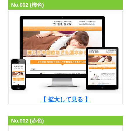
No.002 (柿色)
【 拡大して見る 】
No.002 (赤色)