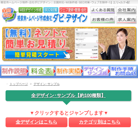
｜
エリ
-
カテ
-
駅
・
トップページ
デザイン･サンプル
全デザイン･サンプル【約100種類】
▼クリックするとジャンプします▼
全デザインはこちら
カテゴリ別はこちら