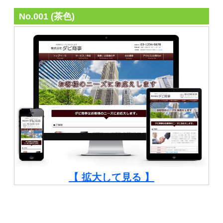
No.001 (茶色)
【 拡大して見る 】