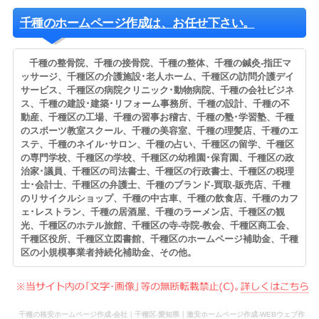
千種のホームページ作成は、お任せ下さい。
千種の整骨院、千種の接骨院、千種の整体、千種の鍼灸-指圧マ
ッサージ、千種区の介護施設･老人ホーム、千種区の訪問介護デイ
サービス、千種区の病院クリニック･動物病院、千種の会社ビジネ
ス、千種の建設･建築･リフォーム事務所、千種の設計、千種の不
動産、千種区の工場、千種の習事お稽古、千種の塾･学習塾、千種
のスポーツ教室スクール、千種の美容室、千種の理髪店、千種のエ
ステ、千種のネイル･サロン、千種の占い、千種区の留学、千種区
の専門学校、千種区の学校、千種区の幼稚園･保育園、千種区の政
治家･議員、千種区の司法書士、千種区の行政書士、千種区の税理
士･会計士、千種区の弁護士、千種のブランド-買取-販売店、千種
のリサイクルショップ、千種の中古車、千種の飲食店、千種のカフ
ェ･レストラン、千種の居酒屋、千種のラーメン店、千種区の観
光、千種区のホテル旅館、千種区の寺-寺院-教会、千種区商工会、
千種区役所、千種区立図書館、千種区のホームページ補助金、千種
区の小規模事業者持続化補助金、その他。
千種の格安ホームページ作成-会社｜千種区-愛知県｜激安ホームページ作成-WEBウェブ作