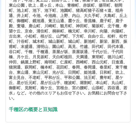
「池下 , 今池 , 覚王山 , 自由ヶ丘 , 千種 , 茶屋ヶ坂 , 名古屋大学 ,
東山公園 , 吹上 , 星ヶ丘 , 本山、青柳町、赤坂町、揚羽町、朝岡
町、池上町、池下、池下町、池園町、猪高町猪子石猪々道、稲舟
通、井上町、今池、今池南、上野、内山、大久手町、大島町、丘上
町、御棚町、鏡池通、覚王山通、霞ケ丘、香流橋、鹿子町、鹿子
殿、萱場、唐山町、川崎町、観月町、神田町、菊坂町、北千種、希
望ケ丘、京命、清住町、桐林町、楠元町、幸川町、向陽、向陽町、
古出来、小松町、桜が丘、山門町、下方町、自由ケ丘、松軒、松竹
町、汁谷町、城木町、城山新町、城山町、新池町、新栄、新西、振
甫町、末盛通、清明山、園山町、高見、竹越、田代町、田代本通、
谷口町、千種、千種通、茶屋が坂、茶屋坂通、千代が丘、千代田
橋、月ケ丘、月見坂町、天白町植田、天満通、東明町、徳川山町、
仲田、鍋屋上野町、南明町、仁座町、西崎町、西山元町、日進通、
猫洞通、萩岡町、橋本町、花田町、春岡、春岡通、春里町、東千種
台、東山通、東山元町、光が丘、日岡町、姫池通、日和町、吹上、
富士見台、不老町、平和が丘、平和公園、法王町、豊年町、星ケ
丘、星が丘元町、星が丘山手、穂波町、堀割町、本山町、丸山町、
御影町、見附町、南ケ丘、宮根台、宮の腰町、山添町、四谷通、若
水」など。その他のエリアもお任せ下さい。お気軽にお問合せ下さ
い。
千種区の概要と豆知識