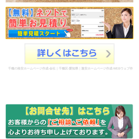
千種の格安ホームページ作成-会社｜千種区-愛知県｜激安ホームページ作成-WEBウェブ作
成-更新-管理-ホームページ補助金のホームページ制作-会社-代行-依頼-業者