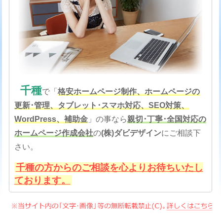
千種
で「
格安
ホームページ制作、ホームページの
更新･管理、タブレット･スマホ対応、SEO対策
、
WordPress、補助金
」の事なら
親切･丁寧･全国対応の
ホームページ作成会社
の
(株)ダビデザイン
にご相談下
さい。
千種の方からのご相談を心よりお待ちいたし
ております。