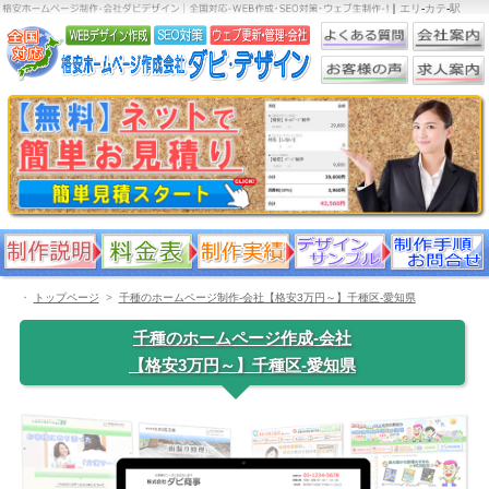
｜
エリ
-
カテ
-
駅
・
トップページ
千種のホームページ制作-会社【格安3万円～】千種区-愛知県
千種のホームページ作成-会社
【格安3万円～】千種区-愛知県