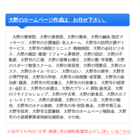
大野のホームページ作成は、お任せ下さい。
大野の整骨院、大野の接骨院、大野の整体、大野の鍼灸-指圧マ
ッサージ、大野市の介護施設･老人ホーム、大野市の訪問介護デイ
サービス、大野市の病院クリニック･動物病院、大野の会社ビジネ
ス、大野の建設･建築･リフォーム事務所、大野の設計、大野の不
動産、大野市の工場、大野の習事お稽古、大野の塾･学習塾、大野
のスポーツ教室スクール、大野の美容室、大野の理髪店、大野のエ
ステ、大野のネイル･サロン、大野の占い、大野市の留学、大野市
の専門学校、大野市の学校、大野市の幼稚園･保育園、大野市の政
治家･議員、大野市の司法書士、大野市の行政書士、大野市の税理
士･会計士、大野市の弁護士、大野のブランド-買取-販売店、大野
のリサイクルショップ、大野の中古車、大野の飲食店、大野のカフ
ェ･レストラン、大野の居酒屋、大野のラーメン店、大野市の観
光、大野市のホテル旅館、大野市の寺-寺院-教会、大野市商工会、
大野市役所、大野市立図書館、大野市のホームページ補助金、大野
市の小規模事業者持続化補助金、その他。