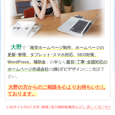
大野
で「
格安
ホームページ制作、ホームページの
更新･管理、タブレット･スマホ対応、SEO対策
、
WordPress、補助金
」の事なら
親切･丁寧･全国対応の
ホームページ作成会社
の
(株)ダビデザイン
にご相談下
さい。
大野の方からのご相談を心よりお待ちいたし
ております。