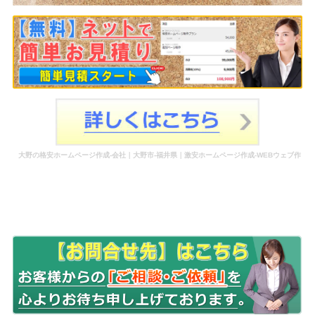
大野の格安ホームページ作成-会社｜大野市-福井県｜激安ホームページ作成-WEBウェブ作
成-更新-管理-ホームページ補助金のホームページ制作-会社-代行-依頼-業者