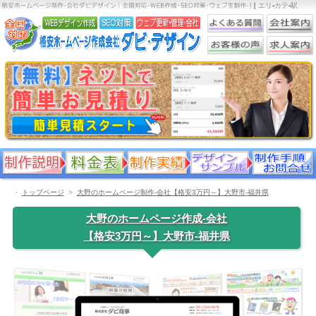
｜
エリ
-
カテ
-
駅
・
トップページ
大野のホームページ制作-会社【格安3万円～】大野市-福井県
大野のホームページ作成-会社
【格安3万円～】大野市-福井県