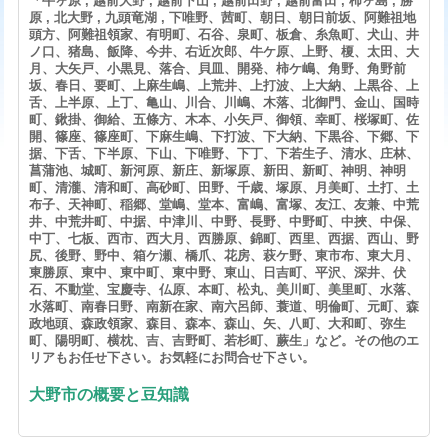
「牛ヶ原 , 越前大野 , 越前下山 , 越前田野 , 越前富田 , 柿ヶ島 , 勝
原 , 北大野 , 九頭竜湖 , 下唯野、茜町、朝日、朝日前坂、阿難祖地
頭方、阿難祖領家、有明町、石谷、泉町、板倉、糸魚町、犬山、井
ノ口、猪島、飯降、今井、右近次郎、牛ケ原、上野、榎、太田、大
月、大矢戸、小黒見、落合、貝皿、開発、柿ケ嶋、角野、角野前
坂、春日、要町、上麻生嶋、上荒井、上打波、上大納、上黒谷、上
舌、上半原、上丁、亀山、川合、川嶋、木落、北御門、金山、国時
町、鍬掛、御給、五條方、木本、小矢戸、御領、幸町、桜塚町、佐
開、篠座、篠座町、下麻生嶋、下打波、下大納、下黒谷、下郷、下
据、下舌、下半原、下山、下唯野、下丁、下若生子、清水、庄林、
菖蒲池、城町、新河原、新庄、新塚原、新田、新町、神明、神明
町、清瀧、清和町、高砂町、田野、千歳、塚原、月美町、土打、土
布子、天神町、稲郷、堂嶋、堂本、富嶋、富塚、友江、友兼、中荒
井、中荒井町、中据、中津川、中野、長野、中野町、中挾、中保、
中丁、七板、西市、西大月、西勝原、錦町、西里、西据、西山、野
尻、後野、野中、箱ケ瀬、橋爪、花房、萩ケ野、東市布、東大月、
東勝原、東中、東中町、東中野、東山、日吉町、平沢、深井、伏
石、不動堂、宝慶寺、仏原、本町、松丸、美川町、美里町、水落、
水落町、南春日野、南新在家、南六呂師、蓑道、明倫町、元町、森
政地頭、森政領家、森目、森本、森山、矢、八町、大和町、弥生
町、陽明町、横枕、吉、吉野町、若杉町、蕨生」など。その他のエ
リアもお任せ下さい。お気軽にお問合せ下さい。
大野市の概要と豆知識