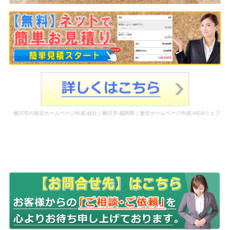
柳川市の格安ホームページ作成-会社｜柳川市-福岡県｜激安ホームページ作成-WEBウェブ
作成-更新-管理-ホームページ補助金のホームページ制作-会社-代行-依頼-業者