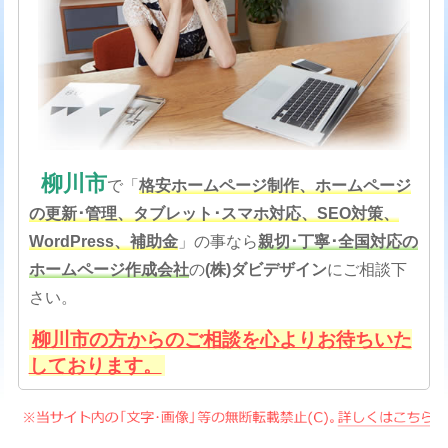
柳川市
で「
格安
ホームページ制作、ホームページ
の更新･管理、タブレット･スマホ対応、SEO対策
、
WordPress、補助金
」の事なら
親切･丁寧･全国対応の
ホームページ作成会社
の
(株)ダビデザイン
にご相談下
さい。
柳川市の方からのご相談を心よりお待ちいた
しております。