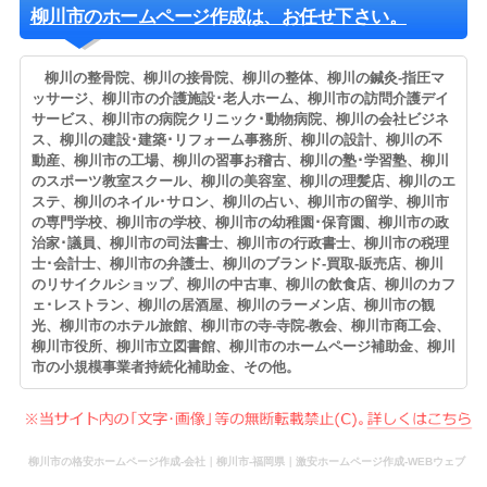
柳川市のホームページ作成は、お任せ下さい。
柳川の整骨院、柳川の接骨院、柳川の整体、柳川の鍼灸-指圧マ
ッサージ、柳川市の介護施設･老人ホーム、柳川市の訪問介護デイ
サービス、柳川市の病院クリニック･動物病院、柳川の会社ビジネ
ス、柳川の建設･建築･リフォーム事務所、柳川の設計、柳川の不
動産、柳川市の工場、柳川の習事お稽古、柳川の塾･学習塾、柳川
のスポーツ教室スクール、柳川の美容室、柳川の理髪店、柳川のエ
ステ、柳川のネイル･サロン、柳川の占い、柳川市の留学、柳川市
の専門学校、柳川市の学校、柳川市の幼稚園･保育園、柳川市の政
治家･議員、柳川市の司法書士、柳川市の行政書士、柳川市の税理
士･会計士、柳川市の弁護士、柳川のブランド-買取-販売店、柳川
のリサイクルショップ、柳川の中古車、柳川の飲食店、柳川のカフ
ェ･レストラン、柳川の居酒屋、柳川のラーメン店、柳川市の観
光、柳川市のホテル旅館、柳川市の寺-寺院-教会、柳川市商工会、
柳川市役所、柳川市立図書館、柳川市のホームページ補助金、柳川
市の小規模事業者持続化補助金、その他。
柳川市の格安ホームページ作成-会社｜柳川市-福岡県｜激安ホームページ作成-WEBウェブ
作成-更新-管理-ホームページ補助金のホームページ制作-会社-代行-依頼-業者