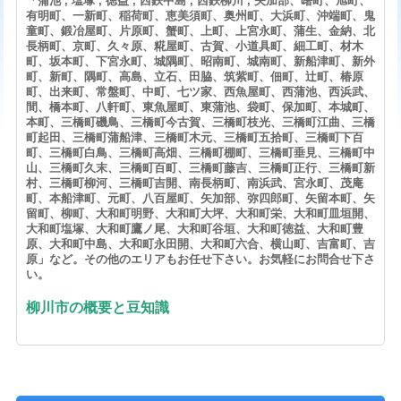
「蒲池 , 塩塚 , 徳益 , 西鉄中島 , 西鉄柳川 , 矢加部、曙町、旭町、
有明町、一新町、稲荷町、恵美須町、奥州町、大浜町、沖端町、鬼
童町、鍛冶屋町、片原町、蟹町、上町、上宮永町、蒲生、金納、北
長柄町、京町、久々原、糀屋町、古賀、小道具町、細工町、材木
町、坂本町、下宮永町、城隅町、昭南町、城南町、新船津町、新外
町、新町、隅町、高島、立石、田脇、筑紫町、佃町、辻町、椿原
町、出来町、常盤町、中町、七ツ家、西魚屋町、西蒲池、西浜武、
間、橋本町、八軒町、東魚屋町、東蒲池、袋町、保加町、本城町、
本町、三橋町磯鳥、三橋町今古賀、三橋町枝光、三橋町江曲、三橋
町起田、三橋町蒲船津、三橋町木元、三橋町五拾町、三橋町下百
町、三橋町白鳥、三橋町高畑、三橋町棚町、三橋町垂見、三橋町中
山、三橋町久末、三橋町百町、三橋町藤吉、三橋町正行、三橋町新
村、三橋町柳河、三橋町吉開、南長柄町、南浜武、宮永町、茂庵
町、本船津町、元町、八百屋町、矢加部、弥四郎町、矢留本町、矢
留町、柳町、大和町明野、大和町大坪、大和町栄、大和町皿垣開、
大和町塩塚、大和町鷹ノ尾、大和町谷垣、大和町徳益、大和町豊
原、大和町中島、大和町永田開、大和町六合、横山町、吉富町、吉
原」など。その他のエリアもお任せ下さい。お気軽にお問合せ下さ
い。
柳川市の概要と豆知識