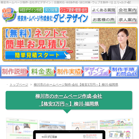
｜
エリ
-
カテ
-
駅
・
トップページ
柳川市のホームページ制作-会社【格安3万円～】柳川-福岡県
柳川市のホームページ作成-会社
【格安3万円～】柳川-福岡県