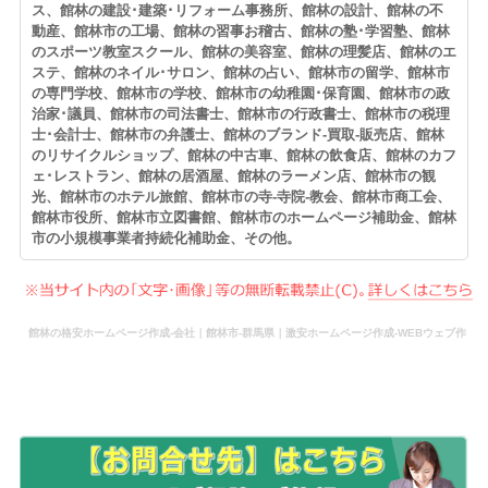
ス、館林の建設･建築･リフォーム事務所、館林の設計、館林の不
動産、館林市の工場、館林の習事お稽古、館林の塾･学習塾、館林
のスポーツ教室スクール、館林の美容室、館林の理髪店、館林のエ
ステ、館林のネイル･サロン、館林の占い、館林市の留学、館林市
の専門学校、館林市の学校、館林市の幼稚園･保育園、館林市の政
治家･議員、館林市の司法書士、館林市の行政書士、館林市の税理
士･会計士、館林市の弁護士、館林のブランド-買取-販売店、館林
のリサイクルショップ、館林の中古車、館林の飲食店、館林のカフ
ェ･レストラン、館林の居酒屋、館林のラーメン店、館林市の観
光、館林市のホテル旅館、館林市の寺-寺院-教会、館林市商工会、
館林市役所、館林市立図書館、館林市のホームページ補助金、館林
市の小規模事業者持続化補助金、その他。
館林の格安ホームページ作成-会社｜館林市-群馬県｜激安ホームページ作成-WEBウェブ作
成-更新-管理-ホームページ補助金のホームページ制作-会社-代行-依頼-業者