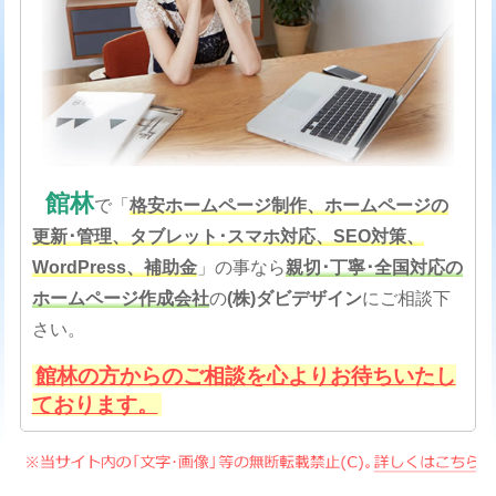
館林
で「
格安
ホームページ制作、ホームページの
更新･管理、タブレット･スマホ対応、SEO対策
、
WordPress、補助金
」の事なら
親切･丁寧･全国対応の
ホームページ作成会社
の
(株)ダビデザイン
にご相談下
さい。
館林の方からのご相談を心よりお待ちいたし
ております。