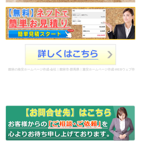
館林の格安ホームページ作成-会社｜館林市-群馬県｜激安ホームページ作成-WEBウェブ作
成-更新-管理-ホームページ補助金のホームページ制作-会社-代行-依頼-業者