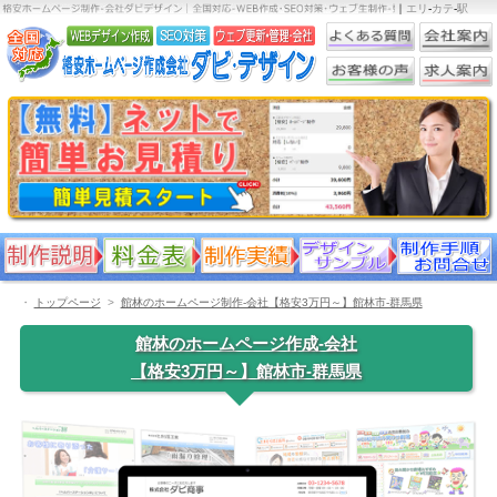
｜
エリ
-
カテ
-
駅
・
トップページ
館林のホームページ制作-会社【格安3万円～】館林市-群馬県
館林のホームページ作成-会社
【格安3万円～】館林市-群馬県