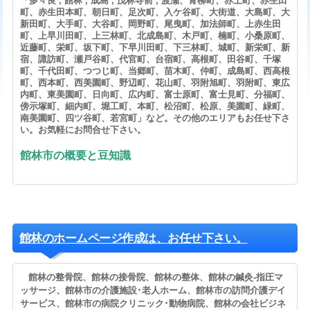
「多々良 , 館林 , 成島 , 茂林寺前 , 渡瀬、青柳町、赤土町、赤生田
町、赤生田本町、朝日町、足次町、入ケ谷町、大街道、大島町、大
新田町、大手町、大谷町、岡野町、尾曳町、加法師町、上赤生田
町、上早川田町、上三林町、北成島町、木戸町、楠町、小桑原町、
近藤町、栄町、坂下町、下早川田町、下三林町、城町、新栄町、新
宿、諏訪町、瀬戸谷町、代官町、台宿町、高根町、田谷町、千塚
町、千代田町、つつじ町、当郷町、苗木町、仲町、成島町、西高根
町、西本町、西美園町、野辺町、花山町、羽附旭町、羽附町、東広
内町、東美園町、日向町、広内町、富士原町、富士見町、分福町、
傍示塚町、細内町、堀工町、本町、松沼町、松原、美園町、緑町、
南美園町、四ツ谷町、若宮町」など。その他のエリアもお任せ下さ
い。お気軽にお問合せ下さい。
館林市の概要と豆知識
館林のホームページ作成は、お任せ下さい。
館林の整骨院、館林の接骨院、館林の整体、館林の鍼灸-指圧マ
ッサージ、館林市の介護施設･老人ホーム、館林市の訪問介護デイ
サービス、館林市の病院クリニック･動物病院、館林の会社ビジネ