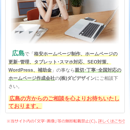
広島
で「
格安
ホームページ制作、ホームページの
更新･管理、タブレット･スマホ対応、SEO対策
、
WordPress、補助金
」の事なら
親切･丁寧･全国対応の
ホームページ作成会社
の
(株)ダビデザイン
にご相談下
さい。
広島の方からのご相談を心よりお待ちいたし
ております。