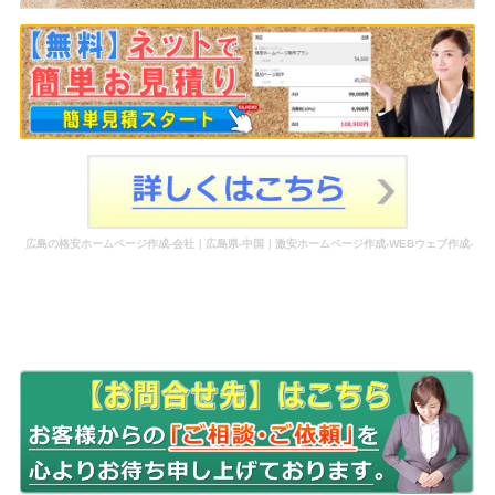
広島の格安ホームページ作成-会社｜広島県-中国｜激安ホームページ作成-WEBウェブ作成-
更新-管理-ホームページ補助金のホームページ制作-会社-代行-依頼-業者