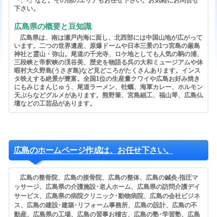
「、-」など。その他のエリアもお任せ下さい。お気軽にお問合せ
下さい。
広島県の概要と豆知識
広島県は、南は瀬戸内海に面し、北西部には中国山地が広がって
います。二つの世界遺産、原爆ドームや日本三景の1つ宮島の厳島
神社と霊山・弥山。尾道の千光寺、ロケ地としても人気の鞆の浦、
三段峡と帝釈峡の渓谷美、歴史を物語る呉の大和ミュージアムや休
暇村大久野島(うさぎ島)など見どころがたくさんあります。インス
タ映えする絶景が豊富。全国1位の生産量クワイや広島お好み焼き
にもみじまんじゅう、尾道ラーメン、牡蠣、海軍カレー、ホルモン
天ぷらなどグルメがあります。熊野筆、宮島細工、福山琴、広島仏
壇などの工芸品があります。
広島のホームページ作成は、お任せ下さい。
広島の整骨院、広島の接骨院、広島の整体、広島の鍼灸-指圧マ
ッサージ、広島県の介護施設･老人ホーム、広島県の訪問介護デイ
サービス、広島県の病院クリニック･動物病院、広島の会社ビジネ
ス、広島の建設･建築･リフォーム事務所、広島の設計、広島の不
動産、広島県の工場、広島の習事お稽古、広島の塾･学習塾、広島