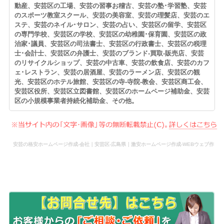
動産、安芸区の工場、安芸の習事お稽古、安芸の塾･学習塾、安芸
のスポーツ教室スクール、安芸の美容室、安芸の理髪店、安芸のエ
ステ、安芸のネイル･サロン、安芸の占い、安芸区の留学、安芸区
の専門学校、安芸区の学校、安芸区の幼稚園･保育園、安芸区の政
治家･議員、安芸区の司法書士、安芸区の行政書士、安芸区の税理
士･会計士、安芸区の弁護士、安芸のブランド-買取-販売店、安芸
のリサイクルショップ、安芸の中古車、安芸の飲食店、安芸のカフ
ェ･レストラン、安芸の居酒屋、安芸のラーメン店、安芸区の観
光、安芸区のホテル旅館、安芸区の寺-寺院-教会、安芸区商工会、
安芸区役所、安芸区立図書館、安芸区のホームページ補助金、安芸
区の小規模事業者持続化補助金、その他。
安芸の格安ホームページ作成-会社｜安芸区-広島県｜激安ホームページ作成-WEBウェブ作
成-更新-管理-ホームページ補助金のホームページ制作-会社-代行-依頼-業者