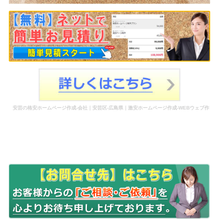
安芸の格安ホームページ作成-会社｜安芸区-広島県｜激安ホームページ作成-WEBウェブ作
成-更新-管理-ホームページ補助金のホームページ制作-会社-代行-依頼-業者