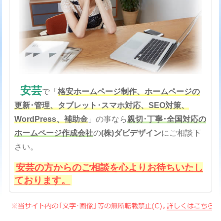
安芸
で「
格安
ホームページ制作、ホームページの
更新･管理、タブレット･スマホ対応、SEO対策
、
WordPress、補助金
」の事なら
親切･丁寧･全国対応の
ホームページ作成会社
の
(株)ダビデザイン
にご相談下
さい。
安芸の方からのご相談を心よりお待ちいたし
ております。