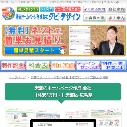
｜
エリ
-
カテ
-
駅
・
トップページ
安芸のホームページ制作-会社【格安3万円～】安芸区-広島県
安芸のホームページ作成-会社
【格安3万円～】安芸区-広島県