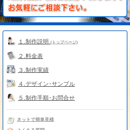
１.制作説明
(トップページ)
２.料金表
３.制作実績
４.デザイン･サンプル
５.制作手順･お問合せ
ネットで簡単見積