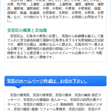
「安芸中野 , 瀬野 , 中野東 , みどり口 , みどり中央 , みどり中街 ,
矢野、阿戸町、上瀬野、上瀬野町、上瀬野南、瀬野、瀬野町、瀬野
西、瀬野南、瀬野南町、中野、中野町、中野東、中野東町、畑賀、
畑賀町、船越、船越南、矢野新町、矢野町、矢野西、矢野東、矢野
南」など。その他のエリアもお任せ下さい。お気軽にお問合せ下さ
い。
安芸区の概要と豆知識
安芸区は、広島市の東部に位置し、英国から紡績機を輸入して建
てられた官立綿糸紡績工場跡や広島湾を見下ろす矢野城跡は文化財
です。瀬野川公園は、緑豊かな山々に囲まれ、広島市内で一番大き
な公園です。瀬野地区の急斜面の団地にロープウェイのゴンドラが
移動するような新交通システムのスカイレールは風やカーブ､勾配
に強く眺め良い珍しい乗物です。
安芸のホームページ作成は、お任せ下さい。
安芸の整骨院、安芸の接骨院、安芸の整体、安芸の鍼灸-指圧マ
ッサージ、安芸区の介護施設･老人ホーム、安芸区の訪問介護デイ
サービス、安芸区の病院クリニック･動物病院、安芸の会社ビジネ
ス、安芸の建設･建築･リフォーム事務所、安芸の設計、安芸の不