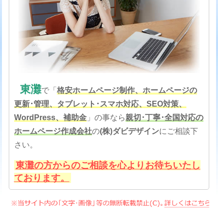
東灘
で「
格安
ホームページ制作、ホームページの
更新･管理、タブレット･スマホ対応、SEO対策
、
WordPress、補助金
」の事なら
親切･丁寧･全国対応の
ホームページ作成会社
の
(株)ダビデザイン
にご相談下
さい。
東灘の方からのご相談を心よりお待ちいたし
ております。