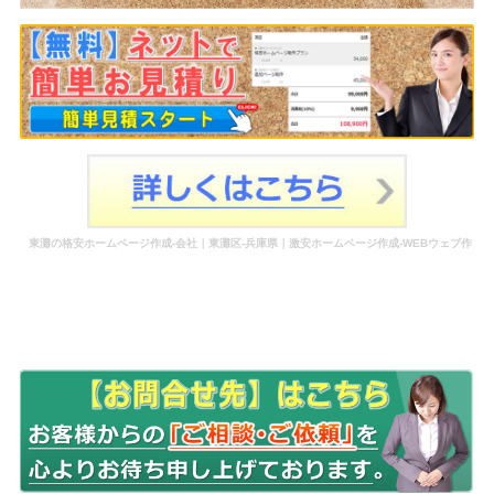
東灘の格安ホームページ作成-会社｜東灘区-兵庫県｜激安ホームページ作成-WEBウェブ作
成-更新-管理-ホームページ補助金のホームページ制作-会社-代行-依頼-業者