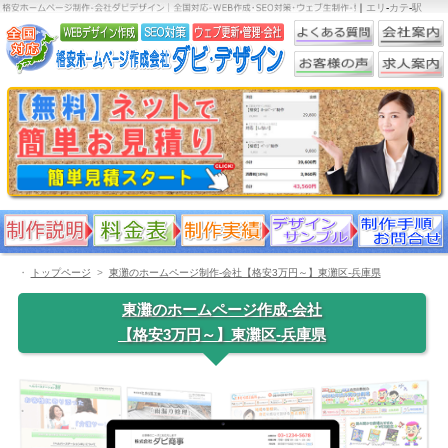
｜
エリ
-
カテ
-
駅
・
トップページ
東灘のホームページ制作-会社【格安3万円～】東灘区-兵庫県
東灘のホームページ作成-会社
【格安3万円～】東灘区-兵庫県