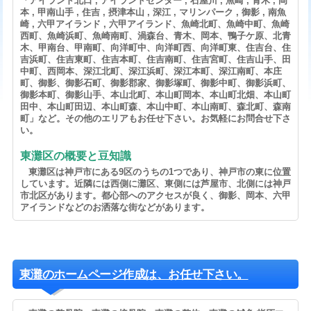
「アイランド北口 , アイランドセンター , 石屋川 , 魚崎 , 青木 , 岡
本 , 甲南山手 , 住吉 , 摂津本山 , 深江 , マリンパーク , 御影 , 南魚
崎 , 六甲アイランド , 六甲アイランド、魚崎北町、魚崎中町、魚崎
西町、魚崎浜町、魚崎南町、渦森台、青木、岡本、鴨子ケ原、北青
木、甲南台、甲南町、向洋町中、向洋町西、向洋町東、住吉台、住
吉浜町、住吉東町、住吉本町、住吉南町、住吉宮町、住吉山手、田
中町、西岡本、深江北町、深江浜町、深江本町、深江南町、本庄
町、御影、御影石町、御影郡家、御影塚町、御影中町、御影浜町、
御影本町、御影山手、本山北町、本山町岡本、本山町北畑、本山町
田中、本山町田辺、本山町森、本山中町、本山南町、森北町、森南
町」など。その他のエリアもお任せ下さい。お気軽にお問合せ下さ
い。
東灘区の概要と豆知識
東灘区は神戸市にある9区のうちの1つであり、神戸市の東に位置
しています。近隣には西側に灘区、東側には芦屋市、北側には神戸
市北区があります。都心部へのアクセスが良く、御影、岡本、六甲
アイランドなどのお洒落な街などがあります。
東灘のホームページ作成は、お任せ下さい。