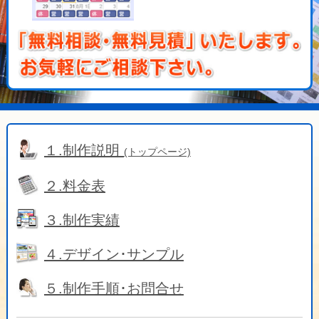
１.制作説明
(トップページ)
２.料金表
３.制作実績
４.デザイン･サンプル
５.制作手順･お問合せ