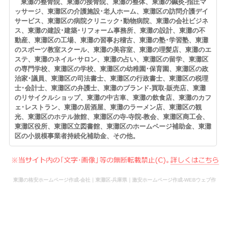
東灘の整骨院、東灘の接骨院、東灘の整体、東灘の鍼灸-指圧マ
ッサージ、東灘区の介護施設･老人ホーム、東灘区の訪問介護デイ
サービス、東灘区の病院クリニック･動物病院、東灘の会社ビジネ
ス、東灘の建設･建築･リフォーム事務所、東灘の設計、東灘の不
動産、東灘区の工場、東灘の習事お稽古、東灘の塾･学習塾、東灘
のスポーツ教室スクール、東灘の美容室、東灘の理髪店、東灘のエ
ステ、東灘のネイル･サロン、東灘の占い、東灘区の留学、東灘区
の専門学校、東灘区の学校、東灘区の幼稚園･保育園、東灘区の政
治家･議員、東灘区の司法書士、東灘区の行政書士、東灘区の税理
士･会計士、東灘区の弁護士、東灘のブランド-買取-販売店、東灘
のリサイクルショップ、東灘の中古車、東灘の飲食店、東灘のカフ
ェ･レストラン、東灘の居酒屋、東灘のラーメン店、東灘区の観
光、東灘区のホテル旅館、東灘区の寺-寺院-教会、東灘区商工会、
東灘区役所、東灘区立図書館、東灘区のホームページ補助金、東灘
区の小規模事業者持続化補助金、その他。
東灘の格安ホームページ作成-会社｜東灘区-兵庫県｜激安ホームページ作成-WEBウェブ作
成-更新-管理-ホームページ補助金のホームページ制作-会社-代行-依頼-業者