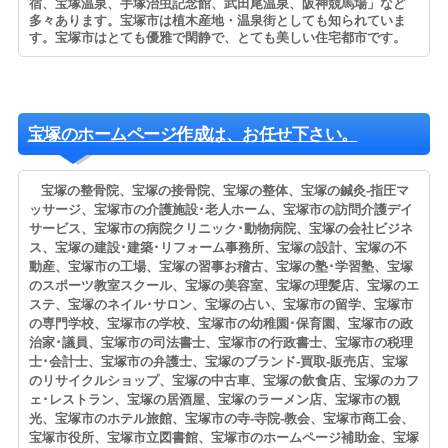
宿、宝塚温泉、手塚治虫記念館、武田尾温泉、阪神競馬場」など
多々あります。宝塚市は植木産地・温泉街としても知られていま
す。宝塚市はとても優雅で閑静で、とても美しい住宅都市です。
宝塚のホームページ作成は、お任せ下さい。
宝塚の整骨院、宝塚の接骨院、宝塚の整体、宝塚の鍼灸-指圧マ
ッサージ、宝塚市の介護施設･老人ホーム、宝塚市の訪問介護デイ
サービス、宝塚市の病院クリニック･動物病院、宝塚の会社ビジネ
ス、宝塚の建設･建築･リフォーム事務所、宝塚の設計、宝塚の不
動産、宝塚市の工場、宝塚の習事お稽古、宝塚の塾･学習塾、宝塚
のスポーツ教室スクール、宝塚の美容室、宝塚の理髪店、宝塚のエ
ステ、宝塚のネイル･サロン、宝塚の占い、宝塚市の留学、宝塚市
の専門学校、宝塚市の学校、宝塚市の幼稚園･保育園、宝塚市の政
治家･議員、宝塚市の司法書士、宝塚市の行政書士、宝塚市の税理
士･会計士、宝塚市の弁護士、宝塚のブランド-買取-販売店、宝塚
のリサイクルショップ、宝塚の中古車、宝塚の飲食店、宝塚のカフ
ェ･レストラン、宝塚の居酒屋、宝塚のラーメン店、宝塚市の観
光、宝塚市のホテル旅館、宝塚市の寺-寺院-教会、宝塚市商工会、
宝塚市役所、宝塚市立図書館、宝塚市のホームページ補助金、宝塚