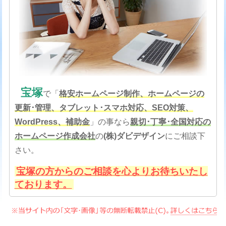
宝塚
で「
格安
ホームページ制作、ホームページの
更新･管理、タブレット･スマホ対応、SEO対策
、
WordPress、補助金
」の事なら
親切･丁寧･全国対応の
ホームページ作成会社
の
(株)ダビデザイン
にご相談下
さい。
宝塚の方からのご相談を心よりお待ちいたし
ております。