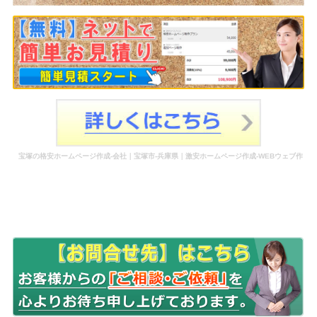
宝塚の格安ホームページ作成-会社｜宝塚市-兵庫県｜激安ホームページ作成-WEBウェブ作
成-更新-管理-ホームページ補助金のホームページ制作-会社-代行-依頼-業者