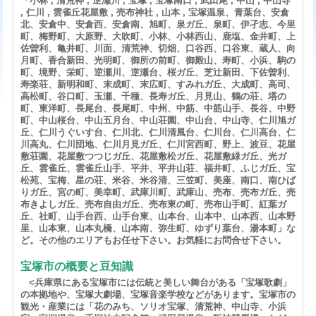
「小林 , 清荒神 , 逆瀬川 , 宝塚 , 宝塚南口 , 武田尾 , 中山 , 中山寺
, 仁川 , 雲雀丘花屋敷 , 売布神社 , 山本 , 宝塚温泉、青葉台、安倉
北、安倉中、安倉西、安倉南、旭町、泉ガ丘、泉町、伊孑志、今里
町、梅野町、大原野、大吹町、小林、小林西山、鹿塩、金井町、上
佐曽利、亀井町、川面、清荒神、切畑、口谷西、口谷東、蔵人、向
月町、香合新田、光明町、御所の前町、御殿山、寿町、小浜、駒の
町、境野、栄町、逆瀬川、逆瀬台、桜ガ丘、芝辻新田、下佐曽利、
寿楽荘、新明和町、末成町、末広町、すみれガ丘、大成町、高司、
高松町、谷口町、玉瀬、千種、長寿ガ丘、月見山、鶴の荘、塔の
町、東洋町、長尾台、長尾町、中州、中筋、中筋山手、長谷、中野
町、中山桜台、中山五月台、中山荘園、中山台、中山寺、仁川旭ガ
丘、仁川うぐいす台、仁川北、仁川清風台、仁川台、仁川高台、仁
川高丸、仁川団地、仁川月見ガ丘、仁川宮西町、野上、波豆、花屋
敷荘園、花屋敷つつじガ丘、花屋敷松ガ丘、花屋敷緑ガ丘、光ガ
丘、雲雀丘、雲雀丘山手、平井、平井山荘、福井町、ふじガ丘、宝
松苑、宝梅、星の荘、米谷、米谷清、三笠町、美座、南口、南ひば
りガ丘、宮の町、美幸町、武庫川町、武庫山、売布、売布ガ丘、売
布きよしガ丘、売布自由ガ丘、売布東の町、売布山手町、紅葉ガ
丘、社町、山手台西、山手台東、山本台、山本中、山本西、山本野
里、山本東、山本丸橋、山本南、弥生町、ゆずり葉台、湯本町」な
ど。その他のエリアもお任せ下さい。お気軽にお問合せ下さい。
宝塚市の概要と豆知識
<兵庫県にある宝塚市には伝統と美しい舞台がある「宝塚歌劇」
の本拠地や、宝塚大劇場、宝塚音楽学校などがあります。宝塚市の
観光・産業には「花のみち、ソリオ宝塚、清荒神、中山寺、小浜