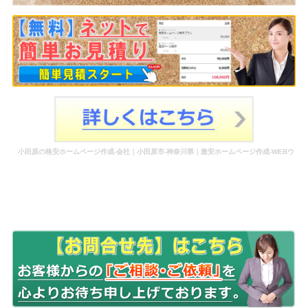
小田原の格安ホームページ作成-会社｜小田原市-神奈川県｜激安ホームページ作成-WEBウ
ェブ作成-更新-管理-ホームページ補助金のホームページ制作-会社-代行-依頼-業者