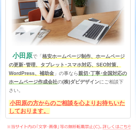
小田原
で「
格安
ホームページ制作、ホームページ
の更新･管理、タブレット･スマホ対応、SEO対策
、
WordPress、補助金
」の事なら
親切･丁寧･全国対応の
ホームページ作成会社
の
(株)ダビデザイン
にご相談下
さい。
小田原の方からのご相談を心よりお待ちいた
しております。