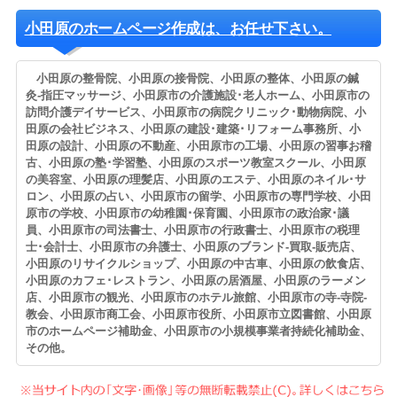
小田原のホームページ作成は、お任せ下さい。
小田原の整骨院、小田原の接骨院、小田原の整体、小田原の鍼
灸-指圧マッサージ、小田原市の介護施設･老人ホーム、小田原市の
訪問介護デイサービス、小田原市の病院クリニック･動物病院、小
田原の会社ビジネス、小田原の建設･建築･リフォーム事務所、小
田原の設計、小田原の不動産、小田原市の工場、小田原の習事お稽
古、小田原の塾･学習塾、小田原のスポーツ教室スクール、小田原
の美容室、小田原の理髪店、小田原のエステ、小田原のネイル･サ
ロン、小田原の占い、小田原市の留学、小田原市の専門学校、小田
原市の学校、小田原市の幼稚園･保育園、小田原市の政治家･議
員、小田原市の司法書士、小田原市の行政書士、小田原市の税理
士･会計士、小田原市の弁護士、小田原のブランド-買取-販売店、
小田原のリサイクルショップ、小田原の中古車、小田原の飲食店、
小田原のカフェ･レストラン、小田原の居酒屋、小田原のラーメン
店、小田原市の観光、小田原市のホテル旅館、小田原市の寺-寺院-
教会、小田原市商工会、小田原市役所、小田原市立図書館、小田原
市のホームページ補助金、小田原市の小規模事業者持続化補助金、
その他。