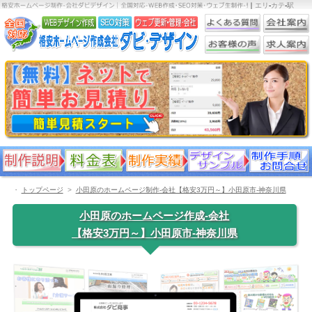
｜
エリ
-
カテ
-
駅
・
トップページ
小田原のホームページ制作-会社【格安3万円～】小田原市-神奈川県
小田原のホームページ作成-会社
【格安3万円～】小田原市-神奈川県