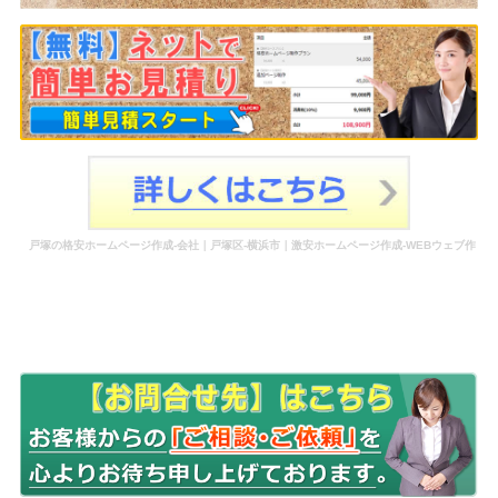
戸塚の格安ホームページ作成-会社｜戸塚区-横浜市｜激安ホームページ作成-WEBウェブ作
成-更新-管理-ホームページ補助金のホームページ制作-会社-代行-依頼-業者