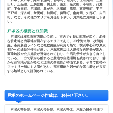
「戸塚 , 東戸塚 , 舞岡 秋葉町、影取町、柏尾町、上柏尾町、上倉
田町、上品濃、上矢部町、川上町、汲沢、汲沢町、小雀町、品濃
町、下倉田町、戸塚町、鳥が丘、名瀬町、原宿、東俣野町、平戸、
平戸町、深谷町、舞岡町、前田町、俣野町、南舞岡、矢部町、吉田
町」など。その他のエリアもお任せ下さい。お気軽にお問合せ下さ
い。
戸塚区の概要と豆知識
戸塚区は横浜市南西部に位置し、市内でも特に面積が広く、多様
な住宅地と商業地が混在するエリアである。JR東海道線、横須賀
線、湘南新宿ラインなど複数路線が利用可能で、横浜中心部や東京
都心への通勤利便性が高い。戸塚駅周辺は大規模な再開発が進み、
商業施設や公共施設が整備されており、生活利便性が大きく向上し
ている。一方で駅から離れると農地や自然環境も残されており、静
かな住宅地が広がるなど環境の多様性が特徴である。子育て世帯や
ファミリー層にも人気があり、都市機能と郊外的な落ち着きが共存
する地域として評価されている。
戸塚のホームページ作成は、お任せ下さい。
戸塚の整骨院、戸塚の接骨院、戸塚の整体、戸塚の鍼灸-指圧マ