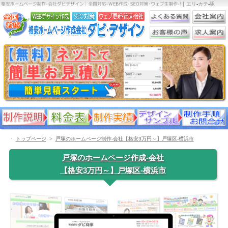
｜
エリ
-
カテ
-
駅
・
トップページ
戸塚のホームページ制作-会社【格安3万円～】戸塚区-横浜市
戸塚のホームページ作成-会社
【格安3万円～】戸塚区-横浜市