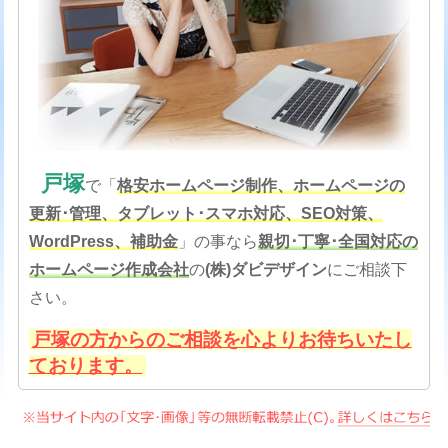
戸塚
で「
格安
ホームページ制作、ホームページの
更新･管理、タブレット･スマホ対応、SEO対策
、
WordPress、補助金
」の事なら
親切･丁寧･全国対応の
ホームページ作成会社
の
(株)ダビデザイン
にご相談下
さい。
戸塚の方からのご相談を心よりお待ちいたし
ております。