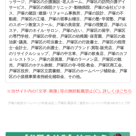
ッサージ、戸塚区の介護施設･老人ホーム、戸塚区の訪問介護デイ
サービス、戸塚区の病院クリニック･動物病院、戸塚の会社ビジネ
ス、戸塚の建設･建築･リフォーム事務所、戸塚の設計、戸塚の不
動産、戸塚区の工場、戸塚の習事お稽古、戸塚の塾･学習塾、戸塚
のスポーツ教室スクール、戸塚の美容室、戸塚の理髪店、戸塚のエ
ステ、戸塚のネイル･サロン、戸塚の占い、戸塚区の留学、戸塚区
の専門学校、戸塚区の学校、戸塚区の幼稚園･保育園、戸塚区の政
治家･議員、戸塚区の司法書士、戸塚区の行政書士、戸塚区の税理
士･会計士、戸塚区の弁護士、戸塚のブランド-買取-販売店、戸塚
のリサイクルショップ、戸塚の中古車、戸塚の飲食店、戸塚のカフ
ェ･レストラン、戸塚の居酒屋、戸塚のラーメン店、戸塚区の観
光、戸塚区のホテル旅館、戸塚区の寺-寺院-教会、戸塚区商工会、
戸塚区役所、戸塚区立図書館、戸塚区のホームページ補助金、戸塚
区の小規模事業者持続化補助金、その他。
戸塚の格安ホームページ作成-会社｜戸塚区-横浜市｜激安ホームページ作成-WEBウェブ作
成-更新-管理-ホームページ補助金のホームページ制作-会社-代行-依頼-業者