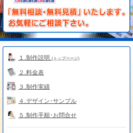
１.制作説明
(トップページ)
２.料金表
３.制作実績
４.デザイン･サンプル
５.制作手順･お問合せ