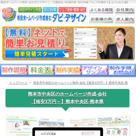
｜
エリ
-
カテ
-
駅
・
トップページ
熊本市中央区のホームページ制作-会社【格安3万円～】熊本中央区-熊
本県
熊本市中央区のホームページ作成-会社
【格安3万円～】熊本中央区-熊本県