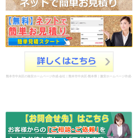
熊本市中央区の格安ホームページ作成-会社｜熊本市中央区-熊本県｜激安ホームページ作成-
WEBウェブ作成-更新-管理-ホームページ補助金のホームページ制作-会社-代行-依頼-業者