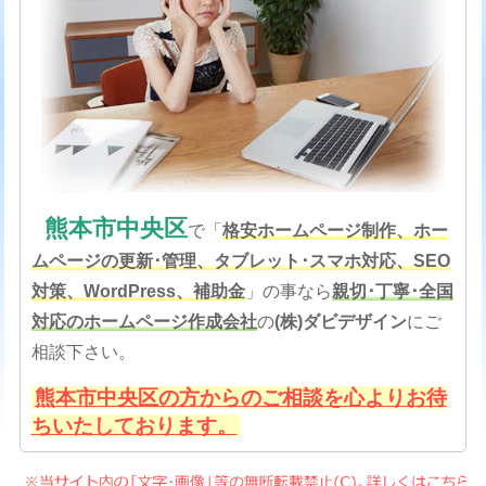
熊本市中央区
で「
格安
ホームページ制作、ホー
ムページの更新･管理、タブレット･スマホ対応、SEO
対策
、
WordPress、補助金
」の事なら
親切･丁寧･全国
対応のホームページ作成会社
の
(株)ダビデザイン
にご
相談下さい。
熊本市中央区の方からのご相談を心よりお待
ちいたしております。