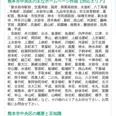
熊本市中央区の主なホームページ作成【対応エリア】
「新水前寺駅前 , 交通局前 , 国府 , 商業高校前 , 水道町 , 八丁馬場
, 辛島町 , 花畑町 , 水前寺公園 , 九品寺交差点 , 市立体育館前 , 通
町筋 , 熊本城・市役所前 , 神水・市民病院前 , 味噌天神前 , 新水前
寺 , 坪井川公園 , 水前寺 , 西辛島町 , 新町 , 段山町 , 河原町 , 藤崎
宮前 , 黒髪町 , 呉服町 , 蔚山町 , 祇園橋 , 南熊本 , 慶徳校前 , 洗馬
橋 , 平成
、安政町、井川淵町、出水、板屋町、魚屋町、内坪井町、江津、大
江、大江本町、岡田町、帯山、鍛冶屋町、上鍛冶屋町、上京塚町、
上水前寺、上通町、上林町、辛島町、川端町、河原町、北千反畑
町、京町、京町本丁、草葉町、九品寺、黒髪、神水、神水本町、慶
徳堀町、紺屋阿弥陀寺町、紺屋今町、紺屋町、子飼本町、国府、国
府本町、小沢町、古城町、壺川、湖東、琴平、琴平本町、呉服町、
米屋町、細工町、桜町、三郎、島崎、下通、十禅寺、十禅寺町、城
東町、新大江、新鍛冶屋町、新市街、新町、新屋敷、水前寺、水前
寺公園、水道町、菅原町、船場町、船場町下、段山本町、千葉城
町、中央街、坪井、手取本町、通町、渡鹿、中唐人町、西阿弥陀寺
町、西子飼町、西唐人町、二の丸、萩原町、白山、八王寺町、花畑
町、春竹町、東阿弥陀寺町、東京塚町、東子飼町、古桶屋町、古川
町、古京町、古大工町、平成、保田窪、本荘、本荘町、本丸、松原
町、南熊本、南千反畑町、南坪井町、宮内、妙体寺町、迎町、室園
町、本山、本山町、薬園町、山崎町、弥生町、横紺屋町、横手、世
安町、万町、練兵町」など。その他のエリアもお任せ下さい。お気
軽にお問合せ下さい。
熊本市中央区の概要と豆知識