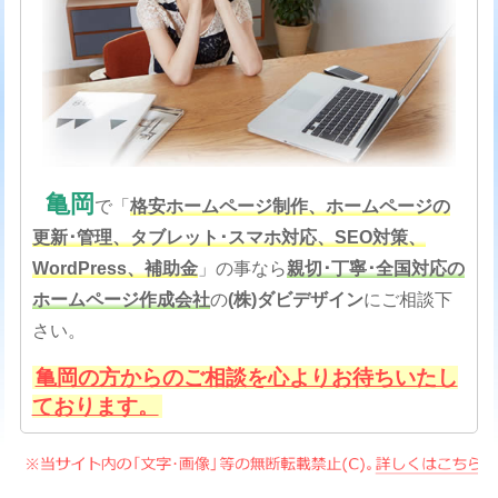
亀岡
で「
格安
ホームページ制作、ホームページの
更新･管理、タブレット･スマホ対応、SEO対策
、
WordPress、補助金
」の事なら
親切･丁寧･全国対応の
ホームページ作成会社
の
(株)ダビデザイン
にご相談下
さい。
亀岡の方からのご相談を心よりお待ちいたし
ております。