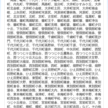
「馬堀 , 亀岡 , 千代川 , トロッコ亀岡 , 並河、旭町、余部町、荒塚
町、内丸町、宇津根町、馬路町、追分町、大井町かすみケ丘、大井
町北金岐、大井町小金岐、大井町土田、大井町並河、大井町南金
岐、上矢田町、河原林町河原尻、河原林町勝林島、河原町、北河原
町、北古世町、北町、京町、古世町、呉服町、紺屋町、塩屋町、篠
町馬堀、篠町馬堀駅前、篠町王子、篠町柏原、篠町篠、篠町浄法
寺、篠町野条、篠町広田、篠町見晴、篠町森、篠町山本、篠町夕日
ケ丘、下矢田町、新町、曽我部町穴太、曽我部町犬飼、曽我部町春
日部、曽我部町重利、曽我部町寺、曽我部町中、曽我部町南条、曽
我部町西条、曽我部町法貴、千歳町国分、千歳町千歳、千歳町毘沙
門、千代川町今津、千代川町小川、千代川町小林、千代川町川関、
千代川町北ノ庄、千代川町高野林、千代川町千原、千代川町拝田、
千代川町日吉台、千代川町湯井、突抜町、中矢田町、南郷町、西竪
町、西つつじケ丘雲仙台、西つつじケ丘霧島台、西つつじケ丘五月
台、西つつじケ丘大山台、西つつじケ丘美山台、西別院町犬甘野、
西別院町大槻並、西別院町神地、西別院町寺田、西別院町万願寺、
西別院町柚原、西別院町笑路、西町、旅籠町、畑野町千ケ畑、畑野
町土ケ畑、畑野町広野、ひえ田野町芦ノ山、ひえ田野町太田、ひえ
田野町奥条、ひえ田野町柿花、ひえ田野町佐伯、ひえ田野町天川、
ひえ田野町鹿谷、東竪町、東つつじケ丘曙台、東つつじケ丘都台、
東別院町大野、東別院町栢原、東別院町鎌倉、東別院町神原、東別
院町倉谷、東別院町小泉、東別院町東掛、東別院町南掛、東別院町
湯谷、東本梅町赤熊、東本梅町大内、東本梅町中野、東本梅町東大
谷、東本梅町松熊、保津町、本町、本梅町井手、本梅町中野、本梅
町西加舎、本梅町東加舎、本梅町平松、南つつじケ丘大葉台、南つ
つじケ丘桜台、三宅町、宮前町猪倉、宮前町神前、宮前町宮川、安
町、矢田町、柳町、横町、吉川町穴川、吉川町吉田」など。その他