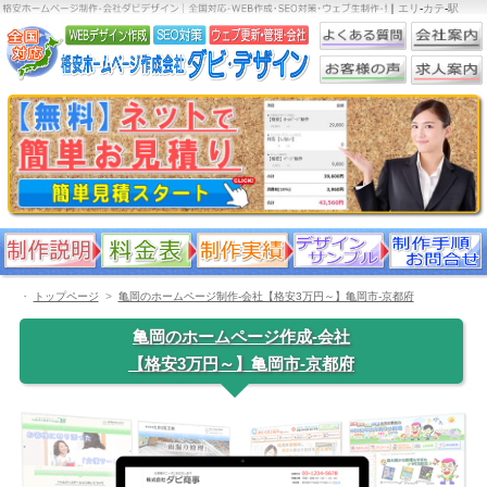
｜
エリ
-
カテ
-
駅
・
トップページ
亀岡のホームページ制作-会社【格安3万円～】亀岡市-京都府
亀岡のホームページ作成-会社
【格安3万円～】亀岡市-京都府