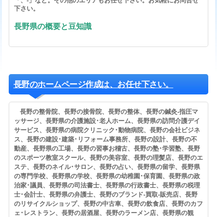
「、-」など。その他のエリアもお任せ下さい。お気軽にお問合せ
下さい。
長野県の概要と豆知識
長野のホームページ作成は、お任せ下さい。
長野の整骨院、長野の接骨院、長野の整体、長野の鍼灸-指圧マ
ッサージ、長野県の介護施設･老人ホーム、長野県の訪問介護デイ
サービス、長野県の病院クリニック･動物病院、長野の会社ビジネ
ス、長野の建設･建築･リフォーム事務所、長野の設計、長野の不
動産、長野県の工場、長野の習事お稽古、長野の塾･学習塾、長野
のスポーツ教室スクール、長野の美容室、長野の理髪店、長野のエ
ステ、長野のネイル･サロン、長野の占い、長野県の留学、長野県
の専門学校、長野県の学校、長野県の幼稚園･保育園、長野県の政
治家･議員、長野県の司法書士、長野県の行政書士、長野県の税理
士･会計士、長野県の弁護士、長野のブランド-買取-販売店、長野
のリサイクルショップ、長野の中古車、長野の飲食店、長野のカフ
ェ･レストラン、長野の居酒屋、長野のラーメン店、長野県の観