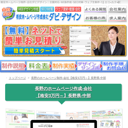
｜
エリ
-
カテ
-
駅
・
トップページ
長野のホームページ制作-会社【格安3万円～】長野県-中部
長野のホームページ作成-会社
【格安3万円～】長野県-中部