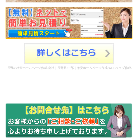
長野の格安ホームページ作成-会社｜長野県-中部｜激安ホームページ作成-WEBウェブ作成-
更新-管理-ホームページ補助金のホームページ制作-会社-代行-依頼-業者