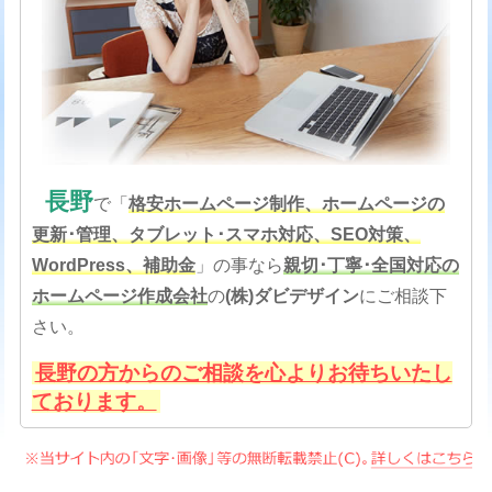
長野
で「
格安
ホームページ制作、ホームページの
更新･管理、タブレット･スマホ対応、SEO対策
、
WordPress、補助金
」の事なら
親切･丁寧･全国対応の
ホームページ作成会社
の
(株)ダビデザイン
にご相談下
さい。
長野の方からのご相談を心よりお待ちいたし
ております。