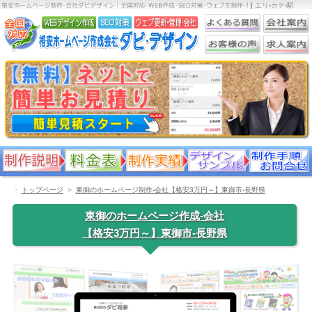
｜
エリ
-
カテ
-
駅
・
トップページ
東御のホームページ制作-会社【格安3万円～】東御市-長野県
東御のホームページ作成-会社
【格安3万円～】東御市-長野県