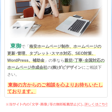
東御
で「
格安
ホームページ制作、ホームページの
更新･管理、タブレット･スマホ対応、SEO対策
、
WordPress、補助金
」の事なら
親切･丁寧･全国対応の
ホームページ作成会社
の
(株)ダビデザイン
にご相談下
さい。
東御の方からのご相談を心よりお待ちいたし
ております。