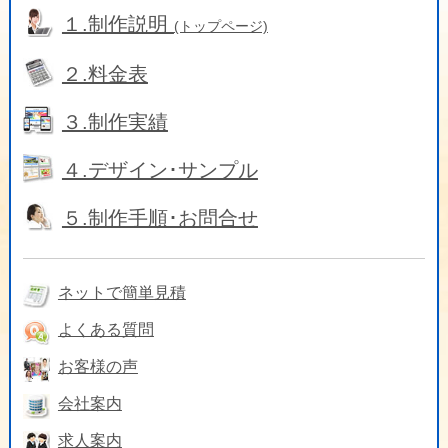
１.制作説明
(トップページ)
２.料金表
３.制作実績
４.デザイン･サンプル
５.制作手順･お問合せ
ネットで簡単見積
よくある質問
お客様の声
会社案内
求人案内