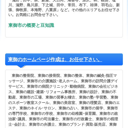
「滋野 , 田中、県、新屋、大日向、海善寺、加沢、和、鞍掛、塩
川、滋野、島川原、下之城、田中、常田、布下、祢津、羽毛山、新
張、御牧原、本海野、八重原」など。その他のエリアもお任せ下さ
い。お気軽にお問合せ下さい。
東御市の概要と豆知識
東御のホームページ作成は、お任せ下さい。
東御の整骨院、東御の接骨院、東御の整体、東御の鍼灸-指圧マ
ッサージ、東御市の介護施設･老人ホーム、東御市の訪問介護デイ
サービス、東御市の病院クリニック･動物病院、東御の会社ビジネ
ス、東御の建設･建築･リフォーム事務所、東御の設計、東御の不
動産、東御市の工場、東御の習事お稽古、東御の塾･学習塾、東御
のスポーツ教室スクール、東御の美容室、東御の理髪店、東御のエ
ステ、東御のネイル･サロン、東御の占い、東御市の留学、東御市
の専門学校、東御市の学校、東御市の幼稚園･保育園、東御市の政
治家･議員、東御市の司法書士、東御市の行政書士、東御市の税理
士･会計士、東御市の弁護士、東御のブランド-買取-販売店、東御