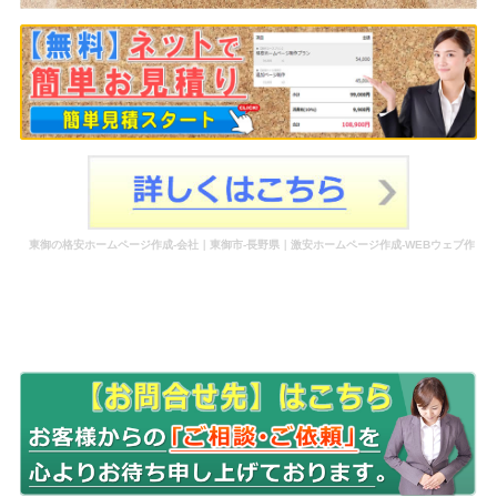
東御の格安ホームページ作成-会社｜東御市-長野県｜激安ホームページ作成-WEBウェブ作
成-更新-管理-ホームページ補助金のホームページ制作-会社-代行-依頼-業者