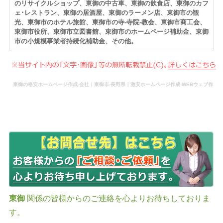
のリサイクルショップ、東御の中古車、東御の飲食店、東御のカフ
ェ･レストラン、東御の居酒屋、東御のラーメン店、東御市の観
光、東御市のホテル旅館、東御市の寺-寺院-教会、東御市商工会、
東御市役所、東御市立図書館、東御市のホームページ補助金、東御
市の小規模事業者持続化補助金、その他。
東御の格安ホームページ作成-会社｜東御市-長野県｜激安ホームページ作成-WEBウェブ作
成-更新-管理-ホームページ補助金のホームページ制作-会社-代行-依頼-業者
東御
関係の皆様からのご連絡を心よりお待ちしておりま
す。