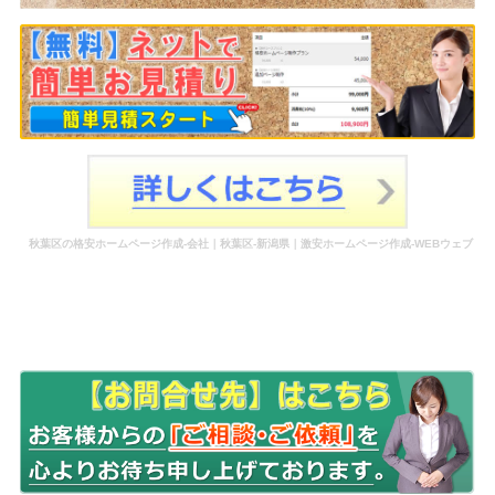
秋葉区の格安ホームページ作成-会社｜秋葉区-新潟県｜激安ホームページ作成-WEBウェブ
作成-更新-管理-ホームページ補助金のホームページ制作-会社-代行-依頼-業者