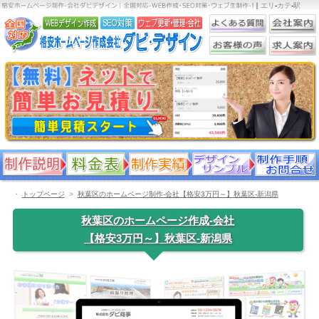
｜
エリ
-
カテ
-
駅
・
トップページ
秋葉区のホームページ制作-会社【格安3万円～】秋葉区-新潟県
秋葉区のホームページ作成-会社
【格安3万円～】秋葉区-新潟県