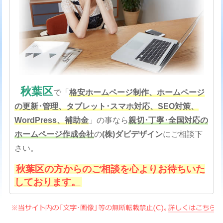
秋葉区
で「
格安
ホームページ制作、ホームページ
の更新･管理、タブレット･スマホ対応、SEO対策
、
WordPress、補助金
」の事なら
親切･丁寧･全国対応の
ホームページ作成会社
の
(株)ダビデザイン
にご相談下
さい。
秋葉区の方からのご相談を心よりお待ちいた
しております。