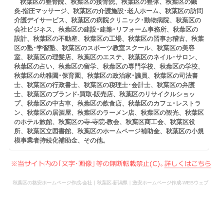
秋葉区の整骨院、秋葉区の接骨院、秋葉区の整体、秋葉区の鍼
灸-指圧マッサージ、秋葉区の介護施設･老人ホーム、秋葉区の訪問
介護デイサービス、秋葉区の病院クリニック･動物病院、秋葉区の
会社ビジネス、秋葉区の建設･建築･リフォーム事務所、秋葉区の
設計、秋葉区の不動産、秋葉区の工場、秋葉区の習事お稽古、秋葉
区の塾･学習塾、秋葉区のスポーツ教室スクール、秋葉区の美容
室、秋葉区の理髪店、秋葉区のエステ、秋葉区のネイル･サロン、
秋葉区の占い、秋葉区の留学、秋葉区の専門学校、秋葉区の学校、
秋葉区の幼稚園･保育園、秋葉区の政治家･議員、秋葉区の司法書
士、秋葉区の行政書士、秋葉区の税理士･会計士、秋葉区の弁護
士、秋葉区のブランド-買取-販売店、秋葉区のリサイクルショッ
プ、秋葉区の中古車、秋葉区の飲食店、秋葉区のカフェ･レストラ
ン、秋葉区の居酒屋、秋葉区のラーメン店、秋葉区の観光、秋葉区
のホテル旅館、秋葉区の寺-寺院-教会、秋葉区商工会、秋葉区役
所、秋葉区立図書館、秋葉区のホームページ補助金、秋葉区の小規
模事業者持続化補助金、その他。
秋葉区の格安ホームページ作成-会社｜秋葉区-新潟県｜激安ホームページ作成-WEBウェブ
作成-更新-管理-ホームページ補助金のホームページ制作-会社-代行-依頼-業者