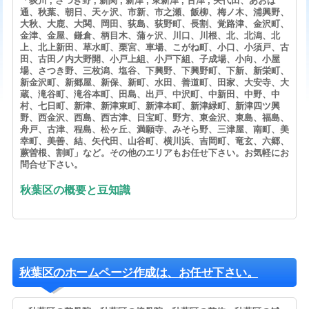
「荻川 , さつき野 , 新関 , 新津 , 東新津 , 古津 , 矢代田、あおば
通、秋葉、朝日、天ヶ沢、市新、市之瀬、飯柳、梅ノ木、浦興野、
大秋、大鹿、大関、岡田、荻島、荻野町、長割、覚路津、金沢町、
金津、金屋、鎌倉、柄目木、蒲ヶ沢、川口、川根、北、北潟、北
上、北上新田、草水町、栗宮、車場、こがね町、小口、小須戸、古
田、古田ノ内大野開、小戸上組、小戸下組、子成場、小向、小屋
場、さつき野、三枚潟、塩谷、下興野、下興野町、下新、新栄町、
新金沢町、新郷屋、新保、新町、水田、善道町、田家、大安寺、大
蔵、滝谷町、滝谷本町、田島、出戸、中沢町、中新田、中野、中
村、七日町、新津、新津東町、新津本町、新津緑町、新津四ツ興
野、西金沢、西島、西古津、日宝町、野方、東金沢、東島、福島、
舟戸、古津、程島、松ヶ丘、満願寺、みそら野、三津屋、南町、美
幸町、美善、結、矢代田、山谷町、横川浜、吉岡町、竜玄、六郷、
蕨曽根、割町」など。その他のエリアもお任せ下さい。お気軽にお
問合せ下さい。
秋葉区の概要と豆知識
秋葉区のホームページ作成は、お任せ下さい。