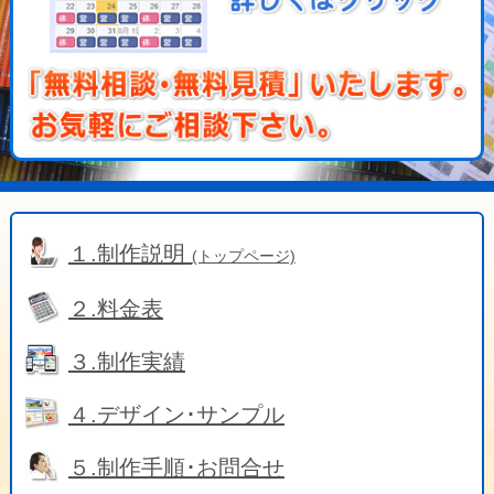
１.制作説明
(トップページ)
２.料金表
３.制作実績
４.デザイン･サンプル
５.制作手順･お問合せ