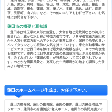
「蓮田 綾瀬、井沼、閏戸、江ケ崎、御前橋、貝塚、上、上平野、
川島、黒浜、駒崎、桜台、笹山、城、末広、関山、高虫、椿山、西
城、西新宿、根金、蓮田、東、藤ノ木、本町、馬込、緑町、南新
宿、見沼町、山ノ内」など。その他のエリアもお任せ下さい。お気
軽にお問合せ下さい。
蓮田市の概要と豆知識
蓮田市は埼玉県の東部に位置し、大宮台地と元荒川などの河川に
囲まれた、豊かな水と緑が特徴の都市です。ＪＲ宇都宮線の蓮田駅
から大宮や東京方面へのアクセスが非常に良く、閑静で治安の良い
ベッドタウンとして根強い人気を持っています。東北自動車道のサ
ービスエリアは西日本を除けば最大級の規模を誇り、車での利便性
も抜群です。市内には日本最古の梨の集団栽培地とされる歴史があ
り、みずみずしい「蓮田の梨」が特産品として広く愛されていま
す。のどかな田園風景と、充実した生活環境が心地よく調和した住
みよい地域です。
蓮田のホームページ作成は、お任せ下さい。
蓮田の整骨院、蓮田の接骨院、蓮田の整体、蓮田の鍼灸-指圧マ
ッサージ、蓮田市の介護施設･老人ホーム、蓮田市の訪問介護デイ