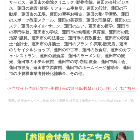
サービス、蓮田市の病院クリニック･動物病院、蓮田の会社ビジネ
ス、蓮田の建設･建築･リフォーム事務所、蓮田の設計、蓮田の不
動産、蓮田市の工場、蓮田の習事お稽古、蓮田の塾･学習塾、蓮田
のスポーツ教室スクール、蓮田の美容室、蓮田の理髪店、蓮田のエ
ステ、蓮田のネイル･サロン、蓮田の占い、蓮田市の留学、蓮田市
の専門学校、蓮田市の学校、蓮田市の幼稚園･保育園、蓮田市の政
治家･議員、蓮田市の司法書士、蓮田市の行政書士、蓮田市の税理
士･会計士、蓮田市の弁護士、蓮田のブランド-買取-販売店、蓮田
のリサイクルショップ、蓮田の中古車、蓮田の飲食店、蓮田のカフ
ェ･レストラン、蓮田の居酒屋、蓮田のラーメン店、蓮田市の観
光、蓮田市のホテル旅館、蓮田市の寺-寺院-教会、蓮田市商工会、
蓮田市役所、蓮田市立図書館、蓮田市のホームページ補助金、蓮田
市の小規模事業者持続化補助金、その他。
蓮田の格安ホームページ作成-会社｜蓮田市-埼玉県｜激安ホームページ作成-WEBウェブ作
成-更新-管理-ホームページ補助金のホームページ制作-会社-代行-依頼-業者