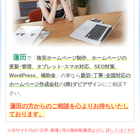
蓮田
で「
格安
ホームページ制作、ホームページの
更新･管理、タブレット･スマホ対応、SEO対策
、
WordPress、補助金
」の事なら
親切･丁寧･全国対応の
ホームページ作成会社
の
(株)ダビデザイン
にご相談下
さい。
蓮田の方からのご相談を心よりお待ちいたし
ております。