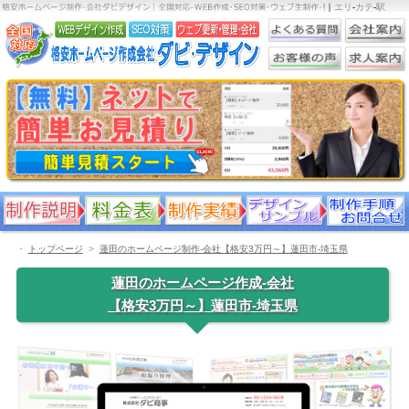
｜
エリ
-
カテ
-
駅
・
トップページ
蓮田のホームページ制作-会社【格安3万円～】蓮田市-埼玉県
蓮田のホームページ作成-会社
【格安3万円～】蓮田市-埼玉県