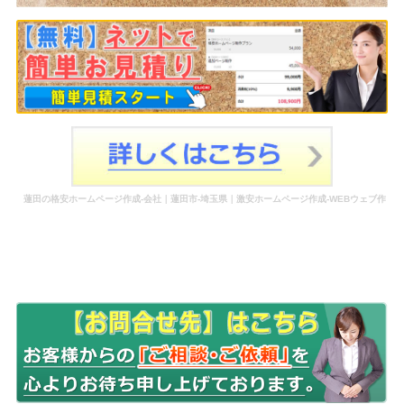
蓮田の格安ホームページ作成-会社｜蓮田市-埼玉県｜激安ホームページ作成-WEBウェブ作
成-更新-管理-ホームページ補助金のホームページ制作-会社-代行-依頼-業者