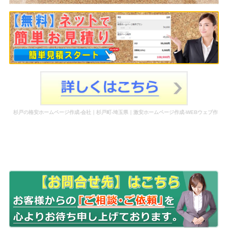
杉戸の格安ホームページ作成-会社｜杉戸町-埼玉県｜激安ホームページ作成-WEBウェブ作
成-更新-管理-ホームページ補助金のホームページ制作-会社-代行-依頼-業者