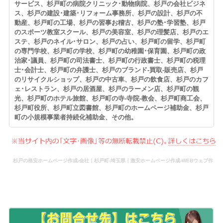
サービス、杉戸町の病院クリニック･動物病院、杉戸の会社ビジネ
ス、杉戸の建設･建築･リフォーム事務所、杉戸の設計、杉戸の不
動産、杉戸町の工場、杉戸の習事お稽古、杉戸の塾･学習塾、杉戸
のスポーツ教室スクール、杉戸の美容室、杉戸の理髪店、杉戸のエ
ステ、杉戸のネイル･サロン、杉戸の占い、杉戸町の留学、杉戸町
の専門学校、杉戸町の学校、杉戸町の幼稚園･保育園、杉戸町の政
治家･議員、杉戸町の司法書士、杉戸町の行政書士、杉戸町の税理
士･会計士、杉戸町の弁護士、杉戸のブランド-買取-販売店、杉戸
のリサイクルショップ、杉戸の中古車、杉戸の飲食店、杉戸のカフ
ェ･レストラン、杉戸の居酒屋、杉戸のラーメン店、杉戸町の観
光、杉戸町のホテル旅館、杉戸町の寺-寺院-教会、杉戸町商工会、
杉戸町役所、杉戸町立図書館、杉戸町のホームページ補助金、杉戸
町の小規模事業者持続化補助金、その他。
杉戸の格安ホームページ作成-会社｜杉戸町-埼玉県｜激安ホームページ作成-WEBウェブ作
成-更新-管理-ホームページ補助金のホームページ制作-会社-代行-依頼-業者