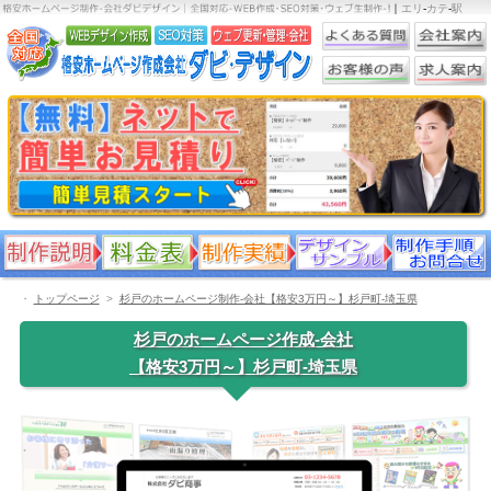
｜
エリ
-
カテ
-
駅
・
トップページ
杉戸のホームページ制作-会社【格安3万円～】杉戸町-埼玉県
杉戸のホームページ作成-会社
【格安3万円～】杉戸町-埼玉県