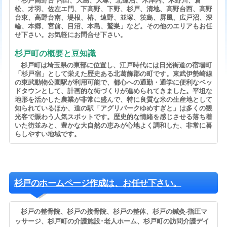
「杉戸高野台 内田、大島、大塚、北蓮沼、木津内、木野川、倉
松、才羽、佐左エ門、下高野、下野、杉戸、清地、高野台西、高野
台東、高野台南、堤根、椿、遠野、並塚、茨島、屏風、広戸沼、深
輪、本郷、宮前、目沼、本島、鷲巣」など。その他のエリアもお任
せ下さい。お気軽にお問合せ下さい。
杉戸町の概要と豆知識
杉戸町は埼玉県の東部に位置し、江戸時代には日光街道の宿場町
「杉戸宿」として栄えた歴史ある北葛飾郡の町です。東武伊勢崎線
の東武動物公園駅が利用可能で、都心への通勤・通学に便利なベッ
ドタウンとして、計画的な街づくりが進められてきました。平坦な
地形を活かした農業が非常に盛んで、特に良質な米の生産地として
知られているほか、道の駅「アグリパークゆめすぎと」は多くの観
光客で賑わう人気スポットです。歴史的な情緒を感じさせる落ち着
いた街並みと、豊かな大自然の恵みが心地よく調和した、非常に暮
らしやすい地域です。
杉戸のホームページ作成は、お任せ下さい。
杉戸の整骨院、杉戸の接骨院、杉戸の整体、杉戸の鍼灸-指圧マ
ッサージ、杉戸町の介護施設･老人ホーム、杉戸町の訪問介護デイ