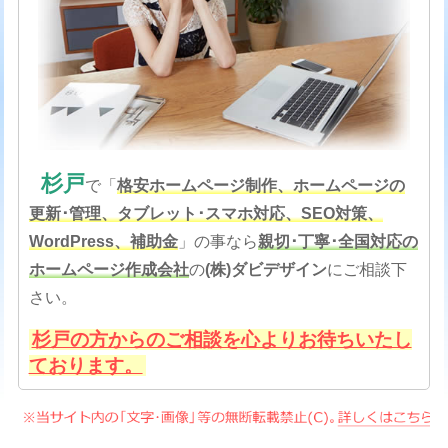
杉戸
で「
格安
ホームページ制作、ホームページの
更新･管理、タブレット･スマホ対応、SEO対策
、
WordPress、補助金
」の事なら
親切･丁寧･全国対応の
ホームページ作成会社
の
(株)ダビデザイン
にご相談下
さい。
杉戸の方からのご相談を心よりお待ちいたし
ております。