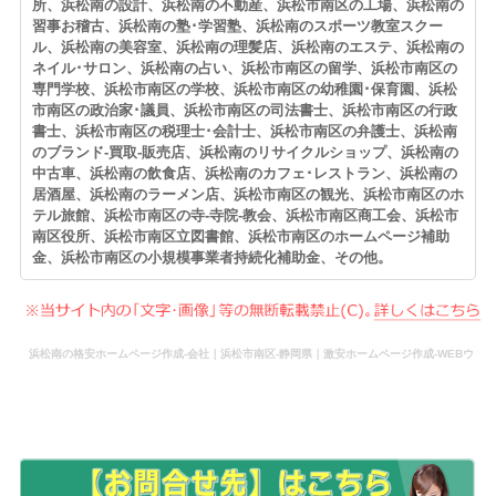
所、浜松南の設計、浜松南の不動産、浜松市南区の工場、浜松南の
習事お稽古、浜松南の塾･学習塾、浜松南のスポーツ教室スクー
ル、浜松南の美容室、浜松南の理髪店、浜松南のエステ、浜松南の
ネイル･サロン、浜松南の占い、浜松市南区の留学、浜松市南区の
専門学校、浜松市南区の学校、浜松市南区の幼稚園･保育園、浜松
市南区の政治家･議員、浜松市南区の司法書士、浜松市南区の行政
書士、浜松市南区の税理士･会計士、浜松市南区の弁護士、浜松南
のブランド-買取-販売店、浜松南のリサイクルショップ、浜松南の
中古車、浜松南の飲食店、浜松南のカフェ･レストラン、浜松南の
居酒屋、浜松南のラーメン店、浜松市南区の観光、浜松市南区のホ
テル旅館、浜松市南区の寺-寺院-教会、浜松市南区商工会、浜松市
南区役所、浜松市南区立図書館、浜松市南区のホームページ補助
金、浜松市南区の小規模事業者持続化補助金、その他。
浜松南の格安ホームページ作成-会社｜浜松市南区-静岡県｜激安ホームページ作成-WEBウ
ェブ作成-更新-管理-ホームページ補助金のホームページ制作-会社-代行-依頼-業者