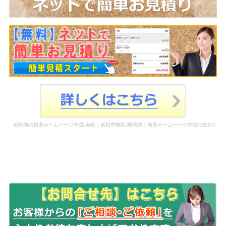
浜松南の格安ホームページ作成-会社｜浜松市南区-静岡県｜激安ホームページ作成-WEBウ
ェブ作成-更新-管理-ホームページ補助金のホームページ制作-会社-代行-依頼-業者