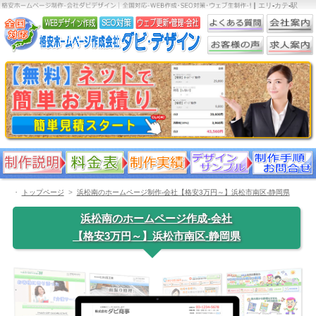
｜
エリ
-
カテ
-
駅
・
トップページ
浜松南のホームページ制作-会社【格安3万円～】浜松市南区-静岡県
浜松南のホームページ作成-会社
【格安3万円～】浜松市南区-静岡県