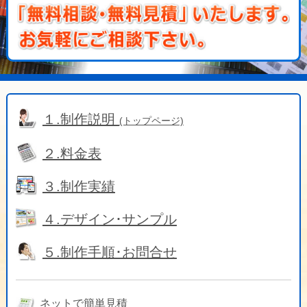
１.制作説明
(トップページ)
２.料金表
３.制作実績
４.デザイン･サンプル
５.制作手順･お問合せ
ネットで簡単見積