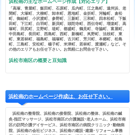
浜松南の主なホームページ作成【対応エリア】
「高塚、青屋町、飯田町、石原町、瓜内町、江之島町、遠州浜、老
間町、大塚町、大柳町、卸本町、恩地町、金折町、河輪町、倉松
町、御給町、小沢渡町、参野町、三新町、三和町、四本松町、下飯
田町、下江町、白羽町、新貝町、頭陀寺町、西伝寺町、増楽町、高
塚町、田尻町、立野町、堤町、都盛町、鶴見町、寺脇町、富屋町、
中田島町、長田町、西島町、西町、新橋町、鼡野町、法枝町、東
町、東若林町、福島町、福塚町、古川町、芳川町、本郷町、松島
町、三島町、安松町、楊子町、米津町、若林町、渡瀬町」など。そ
の他のエリアもお任せ下さい。お気軽にお問合せ下さい。
浜松市南区の概要と豆知識
浜松南のホームページ作成は、お任せ下さい。
浜松南の整骨院、浜松南の接骨院、浜松南の整体、浜松南の鍼
灸-指圧マッサージ、浜松市南区の介護施設･老人ホーム、浜松市南
区の訪問介護デイサービス、浜松市南区の病院クリニック･動物病
院、浜松南の会社ビジネス、浜松南の建設･建築･リフォーム事務