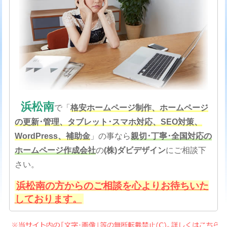
浜松南
で「
格安
ホームページ制作、ホームページ
の更新･管理、タブレット･スマホ対応、SEO対策
、
WordPress、補助金
」の事なら
親切･丁寧･全国対応の
ホームページ作成会社
の
(株)ダビデザイン
にご相談下
さい。
浜松南の方からのご相談を心よりお待ちいた
しております。