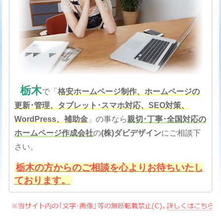
栃木
で「
格安
ホームページ制作、ホームページの
更新･管理、タブレット･スマホ対応、SEO対策
、
WordPress、補助金
」の事なら
親切･丁寧･全国対応の
ホームページ作成会社
の
(株)ダビデザイン
にご相談下
さい。
栃木の方からのご相談を心よりお待ちいたし
ております。