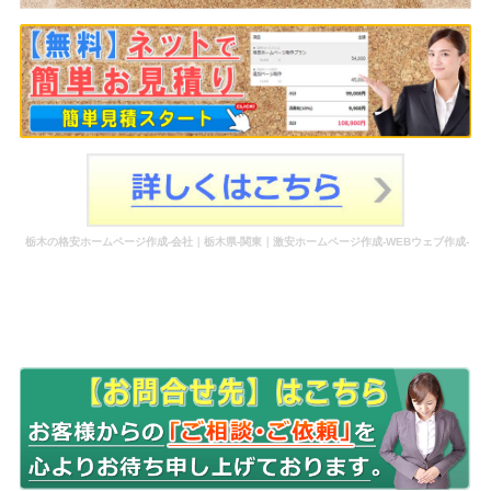
栃木の格安ホームページ作成-会社｜栃木県-関東｜激安ホームページ作成-WEBウェブ作成-
更新-管理-ホームページ補助金のホームページ制作-会社-代行-依頼-業者