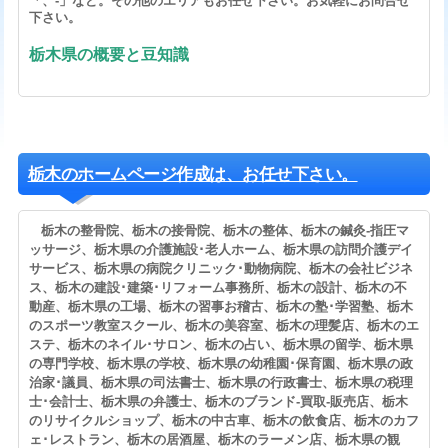
「、-」など。その他のエリアもお任せ下さい。お気軽にお問合せ
下さい。
栃木県の概要と豆知識
栃木のホームページ作成は、お任せ下さい。
栃木の整骨院、栃木の接骨院、栃木の整体、栃木の鍼灸-指圧マ
ッサージ、栃木県の介護施設･老人ホーム、栃木県の訪問介護デイ
サービス、栃木県の病院クリニック･動物病院、栃木の会社ビジネ
ス、栃木の建設･建築･リフォーム事務所、栃木の設計、栃木の不
動産、栃木県の工場、栃木の習事お稽古、栃木の塾･学習塾、栃木
のスポーツ教室スクール、栃木の美容室、栃木の理髪店、栃木のエ
ステ、栃木のネイル･サロン、栃木の占い、栃木県の留学、栃木県
の専門学校、栃木県の学校、栃木県の幼稚園･保育園、栃木県の政
治家･議員、栃木県の司法書士、栃木県の行政書士、栃木県の税理
士･会計士、栃木県の弁護士、栃木のブランド-買取-販売店、栃木
のリサイクルショップ、栃木の中古車、栃木の飲食店、栃木のカフ
ェ･レストラン、栃木の居酒屋、栃木のラーメン店、栃木県の観