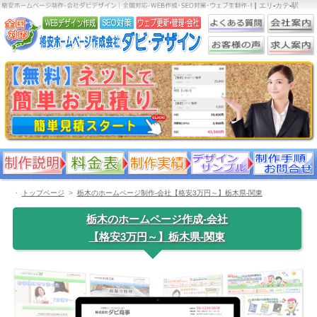
｜
エリ
-
カテ
-
駅
・
トップページ
栃木のホームページ制作-会社【格安3万円～】栃木県-関東
栃木のホームページ作成-会社
【格安3万円～】栃木県-関東