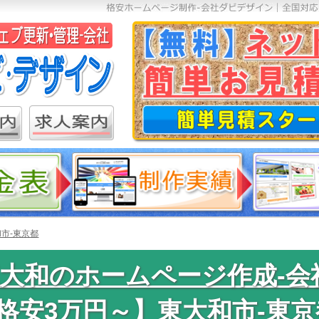
市-東京都
大和のホームページ作成-会
格安3万円～】東大和市-東京