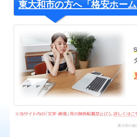
東大和市の方へ「格安ホー
東大和の格