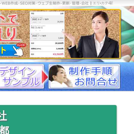
｜
エリ
-
カテ
-
駅
社
都