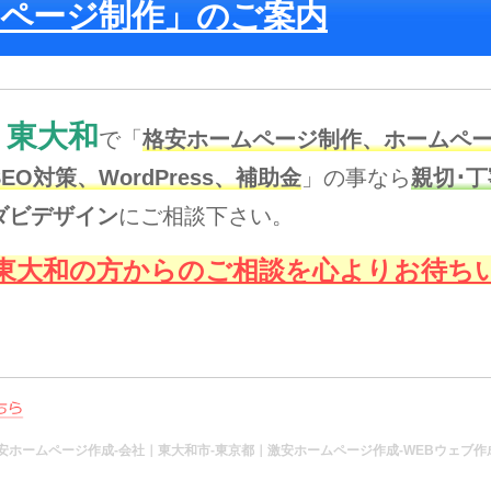
ムページ制作」のご案内
東大和
で「
格安
ホームページ制作、ホームペー
SEO対策
、
WordPress、補助金
」の事なら
親切･
ダビデザイン
にご相談下さい。
東大和の方からのご相談を心よりお待ち
安ホームページ作成-会社｜東大和市-東京都｜激安ホームページ作成-WEBウェブ作成