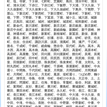
町、塩、寺家、下タ林、七軒町、芝園町、島田、清水中町、清水
町、清水元町、下赤江、下赤江町、下飯野、下大浦、下大久保、下
大久保新町、下大久保東ケ丘、下大久保緑町、下奥井、下熊野、下
栗山、下新北町、下新西町、下新日曹町、下新本町、下新町、下双
嶺、下野、下野新、下番、下冨居、下堀、城ケ丘、城川原、城新
町、庄高田、城北町、城村、城村新町、城若町、昭和新町、白銀
町、新金代、新川原町、新桜町、新庄北町、新庄銀座、新庄新町、
新庄中央町、新庄本町、新庄町、新総曲輪、新園町、新千原崎、神
通、神通本町、神通町、新富町、新根塚町、新冨居、新保、新堀
町、新名、新村、新横内町、杉瀬、杉谷、直坂、砂町、砂見、住友
町、住吉、住吉町、諏訪川原、須原、清風町、関、瀬戸、千石町、
善名、千成町、千俵町、総曲輪、惣在寺、双代町、高内、高木、高
木西、高木東、高木南、高島、高園町、高田、高畠町、高原本町、
高原町、高屋敷、宝町、田刈屋、田刈屋新町、館出町、辰尾、辰尾
新町、辰巳町、田中町、田尻、田尻西、田尻東、田尻南、田畑、田
畠、田畑新町、田畑北部、珠泉西町、珠泉東町、手屋、太郎丸、太
郎丸西町、太郎丸本町、千歳町、千原崎、茶屋新町、茶屋町、中央
通り、中間島、千代田町、塚原、月岡新、月岡西緑町、月岡東緑
町、月岡町、月見が丘、月見町、葛原、堤町通り、つばめ野、鶴ケ
丘町、津羽見、寺島、寺津、寺町、寺町けや木台、天正寺、土、土
居原町、問屋町、道正、任海、常盤台、常盤町、栃谷、利波、富浦
町、富岡町、友杉、豊丘町、豊川町、豊島町、豊城新町、豊城町、
豊田、豊田本町、豊田町、豊若町、永久町、中市、長江、長江新
町、長江東町、長江本町、長柄町、中老田、中大浦、中大久保、長
岡、長岡新、中沖、中川原、中川原新町、中川原台、中島、長走、
中田、中滝、中地山、長附、中布目、中野新、中野新町、中番、中
冨居、中冨居新町、中屋、流杉、那智町、鍋田、南央町、長川原、