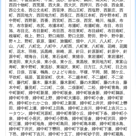
西四十物町、西荒屋、西大泉、西大沢、西押川、西小俣、西金屋、
西公文名、西公文名町、西笹津、西山王町、西塩野、西新庄、西
町、西田地方、西田地方町、西長江、西長江本町、西中野本町、西
中野町、西野新、西番、西宮町、西二俣、西宮、蜷川、楡原、布
市、布市新町、布尻、布瀬本町、布瀬町、布瀬町南、布目、布目
旭、布目北、布目新町、布目西、布目東町、布目緑町、布目南町、
根塚町、根上、野口、野口南部、野口北部、野田、野中、野中新、
野々上、野町、萩原、蓮町、旅籠町、畑中、八川、八人町、八ケ
山、八町、八町北、八町中、八町西、八町東、八町南、花崎、花園
町、花木、羽根、浜黒崎、林崎、原、針日、針原新町、針原中、針
原中町、晴海台、日尾、東石金町、東猪谷、東岩瀬町、東岩瀬村、
東老田、東大久保、東小俣、東ケ丘、東黒牧、東田地方町、東富山
寿町、東中野町、東流杉、東福沢、東町、日方江、久方町、日之出
町、日俣、百塚、鵯島、ひよどり南台、平榎、平岡、開、開ケ丘、
平吹町、福居、冨居栄町、伏木、不二越本町、不二越町、不二栄
町、藤代町、藤木、藤木新、藤木新町、藤の木園町、藤の木台、藤
木中町、藤見町、二口町、二俣、二俣新町、二松、婦中町青島、婦
中町新町、婦中町新屋、婦中町板倉、婦中町板倉新、婦中町鵜坂、
婦中町牛滑、婦中町上野、婦中町大瀬谷、婦中町小倉、婦中町皆
杓、婦中町かたかご台、婦中町上新屋、婦中町上井沢、婦中町上轡
田、婦中町上瀬、婦中町上田島、婦中町上吉川、婦中町上吉川ニュ
ータウン、婦中町河原町、婦中町希望ケ丘、婦中町下条、婦中町小
泉、婦中町小長沢、婦中町小野島、婦中町笹倉、婦中町沢田、婦中
町三瀬、婦中町地角、婦中町島田、婦中町島本郷、婦中町清水島、
婦中町下井沢、婦中町下轡田、婦中町下坂倉、婦中町下瀬、婦中町
下邑、婦中町下吉川、婦中町十五丁、婦中町砂子田、婦中町蔵島、