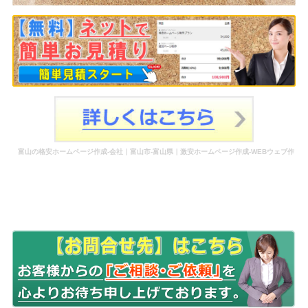
富山の格安ホームページ作成-会社｜富山市-富山県｜激安ホームページ作成-WEBウェブ作
成-更新-管理-ホームページ補助金のホームページ制作-会社-代行-依頼-業者