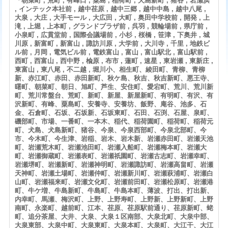
「朝菜町 , 荒町 , 有峰口 , 粟島 , 稲荷町 , 犬島新町 , 猪谷 , 岩瀬浜
, インテック本社前 , 越中荏原 , 越中三郷 , 越中中島 , 越中八尾 ,
大泉 , 大庄 , 大手モール , 大広田 , 大町 , 奥田中学校前 , 開発 , 上
滝 , 上堀 , 上本町 , グランドプラザ前 , 呉羽 , 競輪場前 , 県庁前 ,
小泉町 , 広貫堂前 , 国際会議場前 , 小杉 , 桜橋 , 笹津 , 下奥井 , 城
川原 , 新富町 , 新富山 , 諏訪川原 , 大学前 , 大川寺 , 千里 , 地鉄ビ
ル前 , 月岡 , 電気ビル前 , 電鉄富山 , 富山 , 富山駅北 , 富山駅前 ,
西町 , 西富山 , 西中野 , 楡原 , 布市 , 蓮町 , 速星 , 東岩瀬 , 東新庄 ,
東富山 , 東八尾 , 不二越 , 堀川小、相生町、綾田町、青柳、青柳
新、赤江町、赤田、赤田新町、秋ケ島、秋吉、秋吉新町、悪王寺、
曙町、朝菜町、朝日、旭町、芦生、安住町、愛宕町、荒川、荒川新
町、荒川常盤台、荒町、新町、新屋、新屋新町、有明町、有沢、有
沢新町、有峰、粟島町、安養寺、安養坊、飯野、庵谷、池多、石
金、石倉町、石坂、石坂新、石坂東町、石田、石渕、石屋、泉町、
磯部町、市場、一番町、一本木、稲代、稲荷園町、稲荷町、稲荷元
町、犬島、犬島新町、猪谷、今泉、今泉西部町、今泉北部町、今
市、今木町、今生津、岩稲、岩木、岩木新、岩瀬赤田町、岩瀬天池
町、岩瀬荒木町、岩瀬池田町、岩瀬入船町、岩瀬梅本町、岩瀬大
町、岩瀬御蔵町、岩瀬表町、岩瀬祇園町、岩瀬古志町、岩瀬幸町、
岩瀬堺町、岩瀬新町、岩瀬神明町、岩瀬諏訪町、岩瀬高畠町、岩瀬
天神町、岩瀬土場町、岩瀬仲町、岩瀬新川町、岩瀬萩浦町、岩瀬白
山町、岩瀬福来町、岩瀬文化町、岩瀬前田町、岩瀬松原町、岩瀬港
町、牛ケ増、牛島新町、牛島町、牛島本町、薄波、打出、打出新、
内幸町、馬瀬、梅沢町、上野、上野寿町、上野新、上野新町、上野
南町、永楽町、越前町、江本、荏原、荏原駅前通り、荏原新町、蛯
町、追分茶屋、大井、大泉、大泉１区南部、大泉北町、大泉中部、
大泉東部、大泉中町、大泉東町、大泉本町、大泉町、大江干、大江