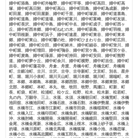
婦中町添島、婦中町外輪野、婦中町平等、婦中町高田、婦中町高
塚、婦中町高日附、婦中町高山、婦中町田島、婦中町為成新、婦中
町田屋、婦中町田屋新、婦中町千里、婦中町塚原、婦中町道喜島、
婦中町道島、婦中町道場、婦中町富川、婦中町富崎、婦中町友坂、
婦中町長沢、婦中町中島、婦中町中名、婦中町成子、婦中町西ヶ
丘、婦中町西本郷、婦中町ねむの木、婦中町萩島、婦中町羽根、婦
中町羽根新、婦中町浜子、婦中町速星、婦中町東谷、婦中町東本
郷、婦中町東山、婦中町響の杜、婦中町ひまわり台、婦中町広田、
婦中町袋、婦中町分田、婦中町鉾木、婦中町細谷、婦中町蛍川、婦
中町堀、婦中町増田、婦中町鶚谷、婦中町宮ケ島、婦中町宮ケ谷、
婦中町麦島、婦中町葎原、婦中町持田、婦中町安田、婦中町熊野
道、婦中町夢ケ丘、婦中町余川、婦中町横野、婦中町吉住、婦中町
吉谷、婦中町蓮花寺、舟倉、舟渡、舟橋今町、舟橋北町、舟橋南
町、古鍛冶町、古川、古沢、古寺、古寺新町、文京町、別名、星井
町、堀、堀川小泉町、堀川天山町、堀川本郷、堀川町、堀端町、本
宮、本郷、本郷島、本郷新、本郷西部、本郷中部、本郷東部、本郷
北部、本郷町、本町、本丸、牧、牧田、牧野、馬瀬口、町新、町
長、町袋、町村、松浦町、松ケ丘、松野、松木、松木新、松若町、
丸の内、万願寺、三上、水落、水須、水橋朝日町、水橋荒町、水橋
池田舘、水橋池田町、水橋石政、水橋石割、水橋伊勢屋、水橋伊勢
領、水橋市江、水橋市江新町、水橋市田袋、水橋稲荷町、水橋今
町、水橋入江、水橋印田町、水橋魚躬、水橋駅前、水橋大町、水橋
沖、水橋肘崎、水橋開発、水橋開発町、水橋鏡田、水橋堅田、水橋
金尾、水橋金尾新、水橋金広、水橋上桜木、水橋上砂子坂、水橋上
的場、水橋川原町、水橋北馬場、水橋狐塚、水橋小池、水橋恋塚、
水橋小出、水橋高志園町、水橋五郎丸、水橋桜木、水橋佐野竹、水