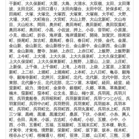
干新町、大久保新町、大栗、大島、大清水、大双嶺、太田、太田薄
波、太田北区、太田口通り、太田向陽台、太田中区、於保多町、太
田南町、大塚、大塚北、大塚西、大塚東、大塚南、大手町、大野、
大場、大町、大町南台、大宮町、大山上野、大山北新町、大山布
目、大山松木、岡田、奥井町、奥田寿町、奥田新町、奥田双葉町、
奥田本町、奥田町、小黒、小佐波、押上、小谷、音羽町、小原屋、
小見、雄山町、折谷、海岸通、海岸通新町、開発、加賀沢、掛尾栄
町、掛尾町、加古町、鹿島町、春日、春日町、片掛、金代、金屋、
金山新、金山新北、金山新桜ケ丘、金山新中、金山新西、金山新
東、金山新南、蟹寺、加納、上赤江、上赤江町、上飯野、上飯野新
町、上今町、上大浦、上大久保、上大久保泉町、上大久保北新町、
上大久保栄町、上大久保東新町、上熊野、上栗山、上栄、上庄町、
上新保、上千俵、上千俵町、上滝、上布目、上袋、上冨居、上冨居
新町、上二杉、上堀町、上堀南町、上本町、上八日町、亀谷、願海
寺、願海寺新町、北押川、北新町、北代、北代新、北代中部、北代
東部、北代藤ケ丘、北代北部、北二ツ屋、木場町、経田、経堂、経
堂新町、経力、清住町、金泉寺、銀嶺町、久郷、草島、草島新町、
楠木、窪新町、窪本町、公文名、栗山、楜ケ原、呉羽苑、呉羽川
西、呉羽貴船巻、呉羽昭和町、呉羽新富田町、呉羽つつじが丘、呉
羽富田町、呉羽中の町、呉羽野田、呉羽東町、呉羽姫本、呉羽本
町、呉羽町、呉羽町北、呉羽町西、呉羽丸富町、呉羽水上町、呉羽
三ツ塚、黒崎、黒瀬、黒瀬北町、桑原、下伏、小泉町、小糸、興人
町、合田、高来、小坂、古志町、小島町、小杉、五艘、小中、小
西、小羽、五番町、五福、五福新町、五福末広町、五本榎、駒見、
才覚寺、才覚地、境野新、栄新町、栄町、坂下新、坂本、桜木町、
桜谷みどり町、桜橋通り、桜町、笹津、三郷、山王町、三熊、三番