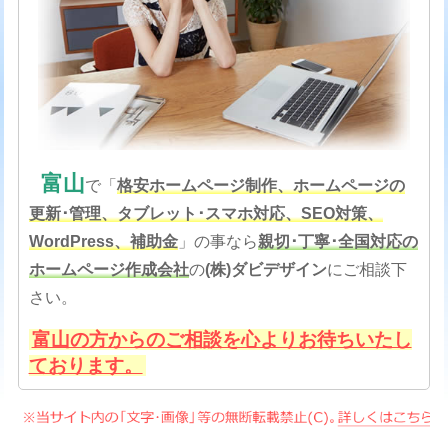
富山
で「
格安
ホームページ制作、ホームページの
更新･管理、タブレット･スマホ対応、SEO対策
、
WordPress、補助金
」の事なら
親切･丁寧･全国対応の
ホームページ作成会社
の
(株)ダビデザイン
にご相談下
さい。
富山の方からのご相談を心よりお待ちいたし
ております。