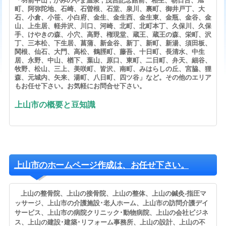
「羽前中山 , かみのやま温泉 , 茂吉記念館前、相生、朝日台、旭
町、阿弥陀地、石崎、石曽根、石堂、泉川、裏町、御井戸丁、大
石、小倉、小笹、小白府、金生、金生西、金生東、金瓶、金谷、金
山、上生居、軽井沢、川口、河崎、北町、北町本丁、久保川、久保
手、けやきの森、小穴、高野、権現堂、蔵王、蔵王の森、栄町、沢
丁、三本松、下生居、菖蒲、新金谷、新丁、新町、新湯、須田板、
関根、仙石、大門、高松、鶴脛町、藤吾、十日町、長清水、中生
居、永野、中山、楢下、葉山、原口、東町、二日町、弁天、細谷、
牧野、松山、三上、美咲町、皆沢、南町、みはらしの丘、宮脇、狸
森、元城内、矢来、湯町、八日町、四ツ谷」など。その他のエリア
もお任せ下さい。お気軽にお問合せ下さい。
上山市の概要と豆知識
上山市のホームページ作成は、お任せ下さい。
上山の整骨院、上山の接骨院、上山の整体、上山の鍼灸-指圧マ
ッサージ、上山市の介護施設･老人ホーム、上山市の訪問介護デイ
サービス、上山市の病院クリニック･動物病院、上山の会社ビジネ
ス、上山の建設･建築･リフォーム事務所、上山の設計、上山の不