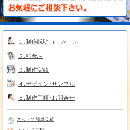
１.制作説明
(トップページ)
２.料金表
３.制作実績
４.デザイン･サンプル
５.制作手順･お問合せ
ネットで簡単見積