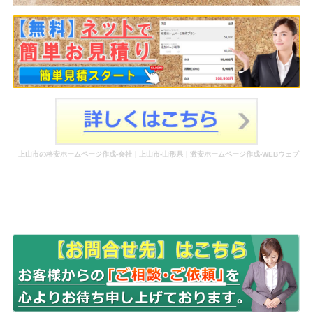
上山市の格安ホームページ作成-会社｜上山市-山形県｜激安ホームページ作成-WEBウェブ
作成-更新-管理-ホームページ補助金のホームページ制作-会社-代行-依頼-業者