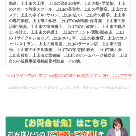
動産、上山市の工場、上山の習事お稽古、上山の塾･学習塾、上山
のスポーツ教室スクール、上山の美容室、上山の理髪店、上山のエ
ステ、上山のネイル･サロン、上山の占い、上山市の留学、上山市
の専門学校、上山市の学校、上山市の幼稚園･保育園、上山市の政
治家･議員、上山市の司法書士、上山市の行政書士、上山市の税理
士･会計士、上山市の弁護士、上山のブランド-買取-販売店、上山
のリサイクルショップ、上山の中古車、上山の飲食店、上山のカフ
ェ･レストラン、上山の居酒屋、上山のラーメン店、上山市の観
光、上山市のホテル旅館、上山市の寺-寺院-教会、上山市商工会、
上山市役所、上山市立図書館、上山市のホームページ補助金、上山
市の小規模事業者持続化補助金、その他。
上山市の格安ホームページ作成-会社｜上山市-山形県｜激安ホームページ作成-WEBウェブ
作成-更新-管理-ホームページ補助金のホームページ制作-会社-代行-依頼-業者