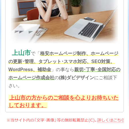
上山市
で「
格安
ホームページ制作、ホームページ
の更新･管理、タブレット･スマホ対応、SEO対策
、
WordPress、補助金
」の事なら
親切･丁寧･全国対応の
ホームページ作成会社
の
(株)ダビデザイン
にご相談下
さい。
上山市の方からのご相談を心よりお待ちいた
しております。