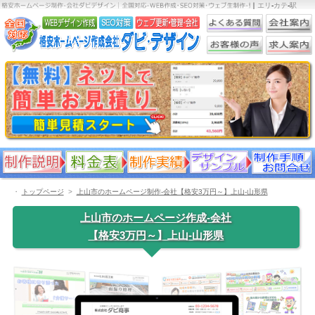
｜
エリ
-
カテ
-
駅
・
トップページ
上山市のホームページ制作-会社【格安3万円～】上山-山形県
上山市のホームページ作成-会社
【格安3万円～】上山-山形県