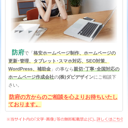
防府
で「
格安
ホームページ制作、ホームページの
更新･管理、タブレット･スマホ対応、SEO対策
、
WordPress、補助金
」の事なら
親切･丁寧･全国対応の
ホームページ作成会社
の
(株)ダビデザイン
にご相談下
さい。
防府の方からのご相談を心よりお待ちいたし
ております。