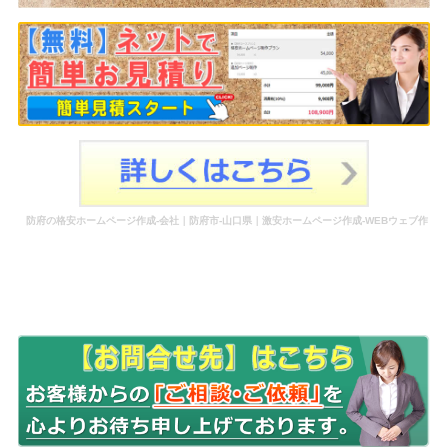
防府の格安ホームページ作成-会社｜防府市-山口県｜激安ホームページ作成-WEBウェブ作
成-更新-管理-ホームページ補助金のホームページ制作-会社-代行-依頼-業者