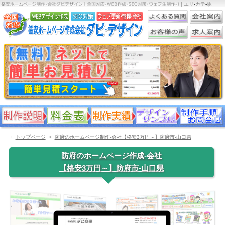
｜
エリ
-
カテ
-
駅
・
トップページ
防府のホームページ制作-会社【格安3万円～】防府市-山口県
防府のホームページ作成-会社
【格安3万円～】防府市-山口県