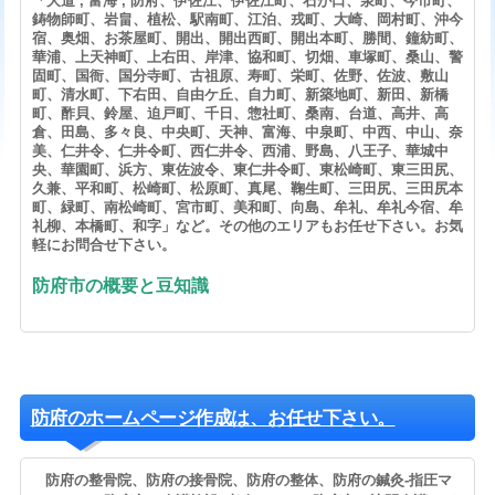
「大道 , 富海 , 防府、伊佐江、伊佐江町、石が口、泉町、今市町、
鋳物師町、岩畠、植松、駅南町、江泊、戎町、大崎、岡村町、沖今
宿、奥畑、お茶屋町、開出、開出西町、開出本町、勝間、鐘紡町、
華浦、上天神町、上右田、岸津、協和町、切畑、車塚町、桑山、警
固町、国衙、国分寺町、古祖原、寿町、栄町、佐野、佐波、敷山
町、清水町、下右田、自由ケ丘、自力町、新築地町、新田、新橋
町、酢貝、鈴屋、迫戸町、千日、惣社町、桑南、台道、高井、高
倉、田島、多々良、中央町、天神、富海、中泉町、中西、中山、奈
美、仁井令、仁井令町、西仁井令、西浦、野島、八王子、華城中
央、華園町、浜方、東佐波令、東仁井令町、東松崎町、東三田尻、
久兼、平和町、松崎町、松原町、真尾、鞠生町、三田尻、三田尻本
町、緑町、南松崎町、宮市町、美和町、向島、牟礼、牟礼今宿、牟
礼柳、本橋町、和字」など。その他のエリアもお任せ下さい。お気
軽にお問合せ下さい。
防府市の概要と豆知識
防府のホームページ作成は、お任せ下さい。
防府の整骨院、防府の接骨院、防府の整体、防府の鍼灸-指圧マ