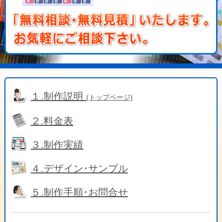
１.制作説明
(トップページ)
２.料金表
３.制作実績
４.デザイン･サンプル
５.制作手順･お問合せ