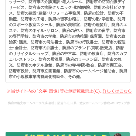
ッサージ、防府市の介護施設･老人ホーム、防府市の訪問介護デイ
サービス、防府市の病院クリニック･動物病院、防府の会社ビジネ
ス、防府の建設･建築･リフォーム事務所、防府の設計、防府の不
動産、防府市の工場、防府の習事お稽古、防府の塾･学習塾、防府
のスポーツ教室スクール、防府の美容室、防府の理髪店、防府のエ
ステ、防府のネイル･サロン、防府の占い、防府市の留学、防府市
の専門学校、防府市の学校、防府市の幼稚園･保育園、防府市の政
治家･議員、防府市の司法書士、防府市の行政書士、防府市の税理
士･会計士、防府市の弁護士、防府のブランド-買取-販売店、防府
のリサイクルショップ、防府の中古車、防府の飲食店、防府のカフ
ェ･レストラン、防府の居酒屋、防府のラーメン店、防府市の観
光、防府市のホテル旅館、防府市の寺-寺院-教会、防府市商工会、
防府市役所、防府市立図書館、防府市のホームページ補助金、防府
市の小規模事業者持続化補助金、その他。
防府の格安ホームページ作成-会社｜防府市-山口県｜激安ホームページ作成-WEBウェブ作
成-更新-管理-ホームページ補助金のホームページ制作-会社-代行-依頼-業者