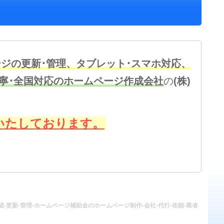
ジの更新･管理、タブレット･スマホ対応、
丁寧･全国対応のホームページ作成会社
の
(株)
いたしております。
-更新-管理-ホームページ補助金のホームページ制作-会社-代行-依頼-業者