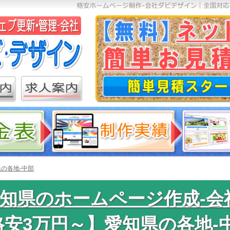
の各地-中部
知県のホームページ作成-会
格安3万円～】愛知県の各地-