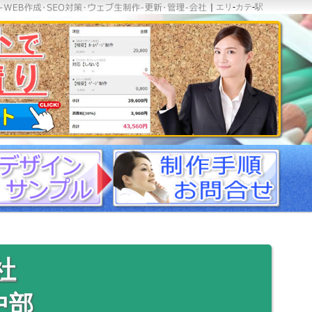
｜
エリ
-
カテ
-
駅
社
中部