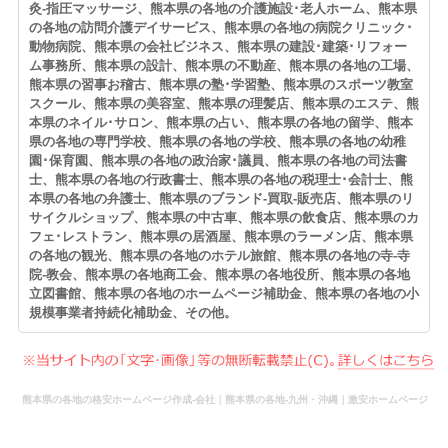
灸-指圧マッサージ、熊本県の各地の介護施設･老人ホーム、熊本県
の各地の訪問介護デイサービス、熊本県の各地の病院クリニック･
動物病院、熊本県の会社ビジネス、熊本県の建設･建築･リフォー
ム事務所、熊本県の設計、熊本県の不動産、熊本県の各地の工場、
熊本県の習事お稽古、熊本県の塾･学習塾、熊本県のスポーツ教室
スクール、熊本県の美容室、熊本県の理髪店、熊本県のエステ、熊
本県のネイル･サロン、熊本県の占い、熊本県の各地の留学、熊本
県の各地の専門学校、熊本県の各地の学校、熊本県の各地の幼稚
園･保育園、熊本県の各地の政治家･議員、熊本県の各地の司法書
士、熊本県の各地の行政書士、熊本県の各地の税理士･会計士、熊
本県の各地の弁護士、熊本県のブランド-買取-販売店、熊本県のリ
サイクルショップ、熊本県の中古車、熊本県の飲食店、熊本県のカ
フェ･レストラン、熊本県の居酒屋、熊本県のラーメン店、熊本県
の各地の観光、熊本県の各地のホテル旅館、熊本県の各地の寺-寺
院-教会、熊本県の各地商工会、熊本県の各地役所、熊本県の各地
立図書館、熊本県の各地のホームページ補助金、熊本県の各地の小
規模事業者持続化補助金、その他。
熊本県の各地の格安ホームページ作成-会社｜熊本県の各地-九州・沖縄｜激安ホームページ
作成-WEBウェブ作成-更新-管理-ホームページ補助金のホームページ制作-会社-代行-依頼-業
者