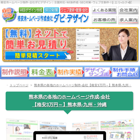
｜
エリ
-
カテ
-
駅
・
トップページ
熊本県の各地のホームページ制作-会社【格安3万円～】熊本県-九州・
沖縄
熊本県の各地のホームページ作成-会社
【格安3万円～】熊本県-九州・沖縄